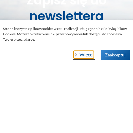
Zapisz się do
newslettera
Strona korzysta z plików cookies w celu realizacji usług zgodnie z Polityką Plików
Cookies. Możesz określić warunki przechowywania lub dostępu do cookies w
Bądź zawsze na bieżąco, nie przegap
Twojej przeglądarce.
żadnej okazji. Otrzymasz ciekawe
rabaty i promocje
!
Więcej
Zaakceptuj
Zgadzam się na przetwarzanie danych w celu otrzymania
newslettera (pole obowiązkowe)
Zapisz się