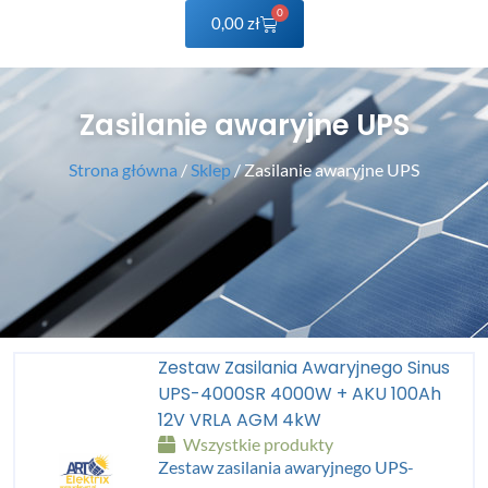
0
0,00
zł
Zasilanie awaryjne UPS
Strona główna
/
Sklep
/ Zasilanie awaryjne UPS
Zestaw Zasilania Awaryjnego Sinus
UPS-4000SR 4000W + AKU 100Ah
12V VRLA AGM 4kW
Wszystkie produkty
Zestaw zasilania awaryjnego UPS-