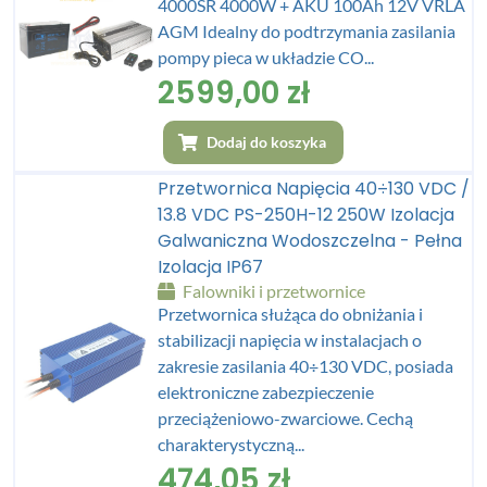
4000SR 4000W + AKU 100Ah 12V VRLA
AGM Idealny do podtrzymania zasilania
pompy pieca w układzie CO...
2599,00
zł
Dodaj do koszyka
Przetwornica Napięcia 40÷130 VDC /
13.8 VDC PS-250H-12 250W Izolacja
Galwaniczna Wodoszczelna - Pełna
Izolacja IP67
Falowniki i przetwornice
Przetwornica służąca do obniżania i
stabilizacji napięcia w instalacjach o
zakresie zasilania 40÷130 VDC, posiada
elektroniczne zabezpieczenie
przeciążeniowo-zwarciowe. Cechą
charakterystyczną...
474,05
zł