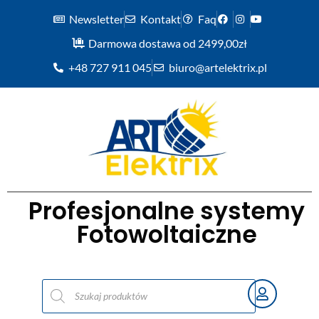
Newsletter
Kontakt
Faq
Darmowa dostawa od 2499,00zł
+48 727 911 045
biuro@artelektrix.pl
Profesjonalne systemy
Fotowoltaiczne