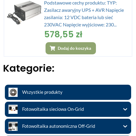
Podstawowe cechy produktu: TYP:
Zasilacz awaryjny UPS + AVR Napięcie
zasilania: 12 VDC bateria lub sieć
230VAC Napięcie wyjściowe: 230...
578,55
zł
Dodaj do koszyka
Kategorie:
Wszystkie produkty
Fotowoltaika sieciowa On-Grid
Fotowoltaika autonomiczna Off-Grid