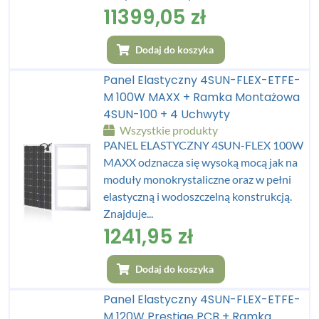
11399,05
zł
Dodaj do koszyka
Panel Elastyczny 4SUN-FLEX-ETFE-
M 100W MAXX + Ramka Montażowa
4SUN-100 + 4 Uchwyty
Wszystkie produkty
PANEL ELASTYCZNY 4SUN-FLEX 100W
MAXX odznacza się wysoką mocą jak na
moduły monokrystaliczne oraz w pełni
elastyczną i wodoszczelną konstrukcją.
Znajduje...
1241,95
zł
Dodaj do koszyka
Panel Elastyczny 4SUN-FLEX-ETFE-
M 120W Prestige PCB + Ramka