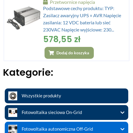
Przetwornice napięcia
Podstawowe cechy produktu: TYP:
Zasilacz awaryjny UPS + AVR Napięcie
zasilania: 12 VDC bateria lub sieć
230VAC Napięcie wyjściowe: 230...
578,55
zł
Dodaj do koszyka
Kategorie:
Wszystkie produkty
Fotowoltaika sieciowa On-Grid
Fotowoltaika autonomiczna Off-Grid