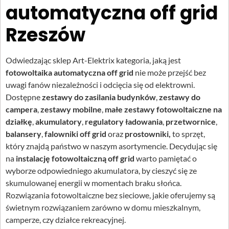
automatyczna off grid
Rzeszów
Odwiedzając sklep Art-Elektrix kategoria, jaką jest
fotowoltaika automatyczna off grid
nie może przejść bez
uwagi fanów niezależności i odcięcia się od elektrowni.
Dostępne
zestawy do zasilania budynków
,
zestawy do
campera
,
zestawy mobilne
,
małe zestawy fotowoltaiczne na
działkę
,
akumulatory
,
regulatory ładowania
,
przetwornice
,
balansery
,
falowniki off grid
oraz
prostowniki,
to sprzęt,
który znajdą państwo w naszym asortymencie. Decydując się
na
instalację fotowoltaiczną off grid
warto pamiętać o
wyborze odpowiedniego akumulatora, by cieszyć się ze
skumulowanej energii w momentach braku słońca.
Rozwiązania fotowoltaiczne bez sieciowe, jakie oferujemy są
świetnym rozwiązaniem zarówno w domu mieszkalnym,
camperze, czy działce rekreacyjnej.