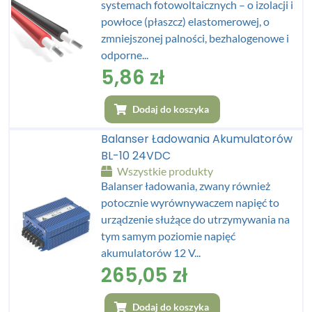
systemach fotowoltaicznych – o izolacji i
powłoce (płaszcz) elastomerowej, o
zmniejszonej palności, bezhalogenowe i
odporne...
5,86
zł
Dodaj do koszyka
Balanser Ładowania Akumulatorów
BL-10 24VDC
Wszystkie produkty
Balanser ładowania, zwany również
potocznie wyrównywaczem napięć to
urządzenie służące do utrzymywania na
tym samym poziomie napięć
akumulatorów 12 V...
265,05
zł
Dodaj do koszyka