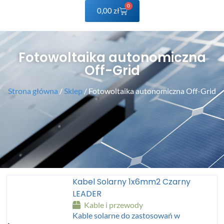
0
0,00
zł
Fotowoltaika autonomiczna
Off-Grid
Strona główna
/
Sklep
/ Fotowoltaika autonomiczna Off-Grid
Kabel Solarny 1x6mm2 Czarny
LEADER
Kable i przewody
Kable solarne do zastosowań w