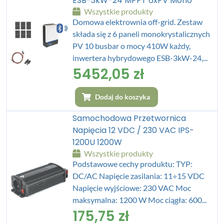
ESB-3kW-24 MPPT 6xPV Mono
Wszystkie produkty
Domowa elektrownia off-grid. Zestaw
składa się z 6 paneli monokrystalicznych
PV 10 busbar o mocy 410W każdy,
inwertera hybrydowego ESB-3kW-24,...
5452,05
zł
Dodaj do koszyka
Samochodowa Przetwornica
Napięcia 12 VDC / 230 VAC IPS-
1200U 1200W
Wszystkie produkty
Podstawowe cechy produktu: TYP:
DC/AC Napięcie zasilania: 11÷15 VDC
Napięcie wyjściowe: 230 VAC Moc
maksymalna: 1200 W Moc ciągła: 600...
175,75
zł