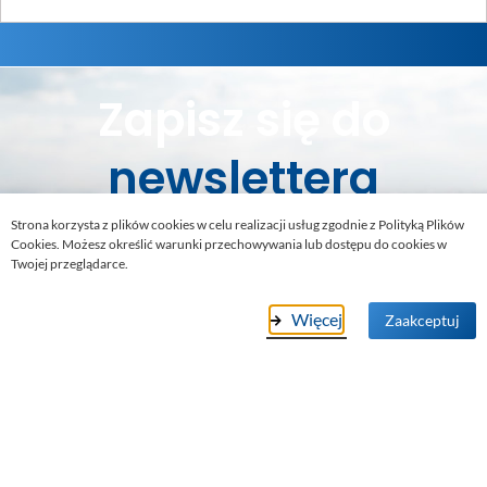
Zapisz się do
newslettera
Strona korzysta z plików cookies w celu realizacji usług zgodnie z Polityką Plików
Cookies. Możesz określić warunki przechowywania lub dostępu do cookies w
Bądź zawsze na bieżąco, nie przegap
Twojej przeglądarce.
żadnej okazji. Otrzymasz ciekawe
rabaty i promocje
!
Więcej
Zaakceptuj
Zgadzam się na przetwarzanie danych w celu otrzymania
newslettera (pole obowiązkowe)