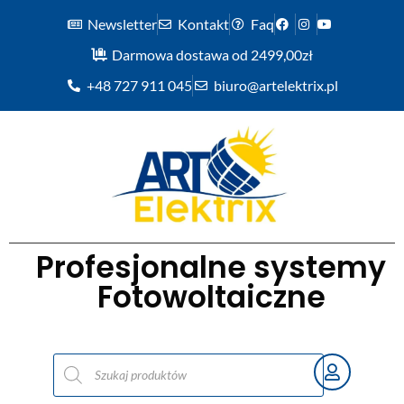
Newsletter
Kontakt
Faq
Darmowa dostawa od 2499,00zł
+48 727 911 045
biuro@artelektrix.pl
Profesjonalne systemy
Fotowoltaiczne