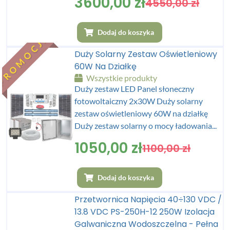
3600,00
zł
4550,00
zł
Dodaj do koszyka
PROMOCJA
Duży Solarny Zestaw Oświetleniowy
60W Na Działkę
Wszystkie produkty
Duży zestaw LED Panel słoneczny
fotowoltaiczny 2x30W Duży solarny
zestaw oświetleniowy 60W na działkę
Duży zestaw solarny o mocy ładowania...
1050,00
zł
1100,00
zł
Dodaj do koszyka
Przetwornica Napięcia 40÷130 VDC /
13.8 VDC PS-250H-12 250W Izolacja
Galwaniczna Wodoszczelna - Pełna