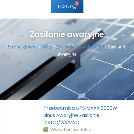
0
0,00
zł
Zasilanie awaryjne
Strona główna
/
Sklep
/
Zasilanie awaryjne UPS
/ Zasilanie
awaryjne
Przetwornica UPS MAXX 3000W
Sinus Awaryjne Zasilanie
12VDC/230VAC
Wszystkie produkty