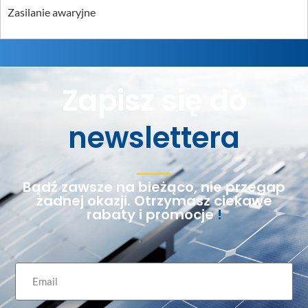
Zasilanie awaryjne
Zapisz się do
newslettera
Bądź zawsze na bieżąco, nie przegap
żadnej okazji. Otrzymasz ciekawe
rabaty i promocje
!