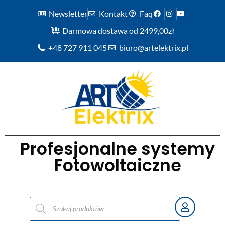
Newsletter
Kontakt
Faq
Darmowa dostawa od 2499,00zł
+48 727 911 045
biuro@artelektrix.pl
Profesjonalne systemy
Fotowoltaiczne