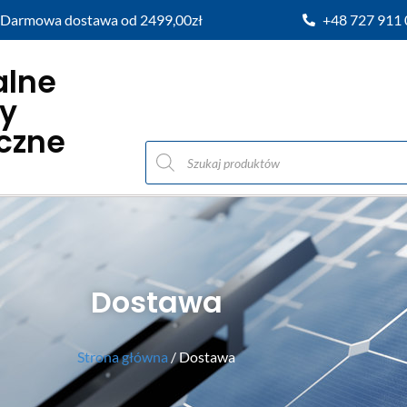
Darmowa dostawa od 2499,00zł
+48 727 911
alne
y
iczne
Dostawa
Strona główna
/ Dostawa