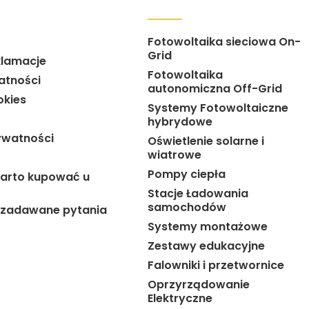
Fotowoltaika sieciowa On-
Grid
klamacje
Fotowoltaika
atności
autonomiczna Off-Grid
okies
Systemy Fotowoltaiczne
hybrydowe
ywatności
Oświetlenie solarne i
wiatrowe
Pompy ciepła
arto kupować u
Stacje Ładowania
samochodów
j zadawane pytania
Systemy montażowe
Zestawy edukacyjne
Falowniki i przetwornice
Oprzyrządowanie
Elektryczne