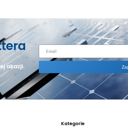
ttera
j okazji.
Zap
Kategorie