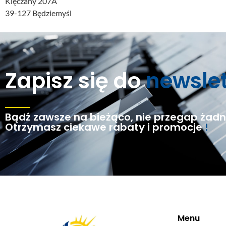
Klęczany 207A
39-127 Będziemyśl
Zapisz się do
newsle
Bądź zawsze na bieżąco, nie przegap żadne
Otrzymasz ciekawe rabaty i promocje
!
Menu