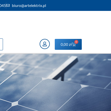
 045
biuro@artelektrix.pl
0
0,00
zł