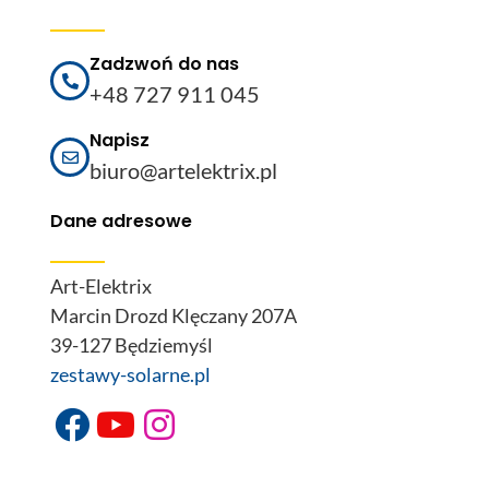
Zadzwoń do nas
+48 727 911 045
Napisz
biuro@artelektrix.pl
Dane adresowe
Art-Elektrix
Marcin Drozd Klęczany 207A
39-127 Będziemyśl
zestawy-solarne.pl