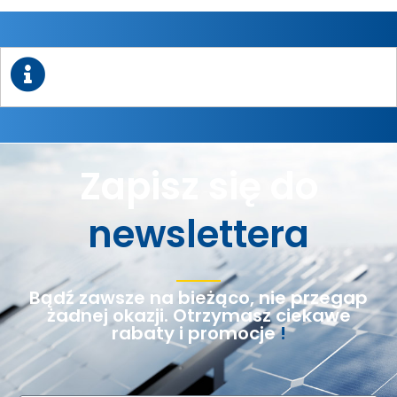
Zapisz się do
newslettera
Bądź zawsze na bieżąco, nie przegap
żadnej okazji. Otrzymasz ciekawe
rabaty i promocje
!