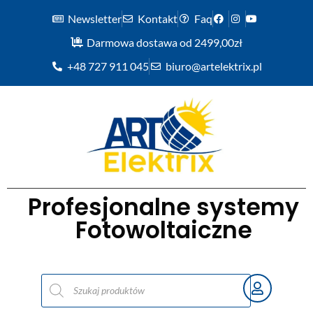
Newsletter
Kontakt
Faq
Darmowa dostawa od 2499,00zł
+48 727 911 045
biuro@artelektrix.pl
Profesjonalne systemy
Fotowoltaiczne