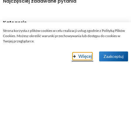
Najczęściej zadawane pytania
Kategorie
Strona korzysta z plików cookies w celu realizacji usług zgodnie z Polityką Plików
Cookies. Możesz określić warunki przechowywania lub dostępu do cookies w
Twojej przeglądarce.
Fotowoltaika sieciowa On-Grid
Fotowoltaika autonomiczna Off-Grid
Więcej
Zaakceptuj
Systemy Fotowoltaiczne hybrydowe
Oświetlenie solarne i wiatrowe
Pompy ciepła
Stacje Ładowania samochodów
Systemy montażowe
Zestawy edukacyjne
Falowniki i przetwornice
Oprzyrządowanie Elektryczne
Magazyny energii i akumulatory