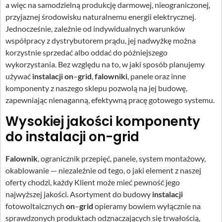
a więc na samodzielną produkcję darmowej, nieograniczonej,
przyjaznej środowisku naturalnemu energii elektrycznej.
Jednocześnie, zależnie od indywidualnych warunków
współpracy z dystrybutorem prądu, jej nadwyżkę można
korzystnie sprzedać albo oddać do późniejszego
wykorzystania. Bez względu na to, w jaki sposób planujemy
używać
instalacji on
–
grid
,
falowniki
, panele oraz inne
komponenty z naszego sklepu pozwolą na jej budowę,
zapewniając nienaganną, efektywną pracę gotowego systemu.
Wysokiej jakości komponenty
do instalacji on-grid
Falownik
, ogranicznik przepięć, panele, system montażowy,
okablowanie — niezależnie od tego, o jaki element z naszej
oferty chodzi, każdy Klient może mieć pewność jego
najwyższej jakości. Asortyment do budowy
instalacji
fotowoltaicznych
on
–
grid
opieramy bowiem wyłącznie na
sprawdzonych produktach odznaczających się trwałością,