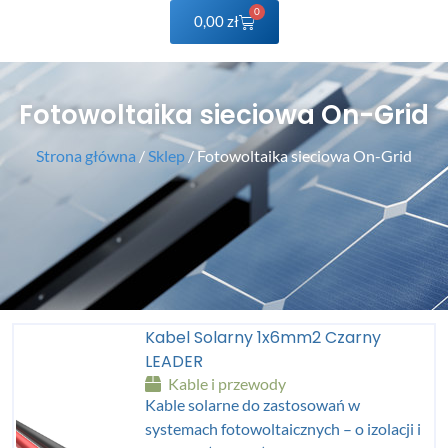
0
0,00
zł
Fotowoltaika sieciowa On-Grid
Strona główna
/
Sklep
/ Fotowoltaika sieciowa On-Grid
Kabel Solarny 1x6mm2 Czarny
LEADER
Kable i przewody
Kable solarne do zastosowań w
systemach fotowoltaicznych – o izolacji i