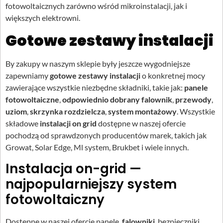
fotowoltaicznych zarówno wśród mikroinstalacji, jak i
większych elektrowni.
Gotowe zestawy instalacji
By zakupy w naszym sklepie były jeszcze wygodniejsze
zapewniamy
gotowe zestawy instalacji
o konkretnej mocy
zawierające wszystkie niezbędne składniki, takie jak:
panele
fotowoltaiczne
,
odpowiednio dobrany falownik
,
przewody
,
uziom
,
skrzynka rozdzielcza
,
system montażowy
. Wszystkie
składowe
instalacji on grid
dostępne w naszej ofercie
pochodzą od sprawdzonych producentów marek, takich jak
Growat, Solar Edge, Ml system, Brukbet i wiele innych.
Instalacja on-grid —
najpopularniejszy system
fotowoltaiczny
Dostępne w naszej ofercie panele,
falowniki
, bezpieczniki,