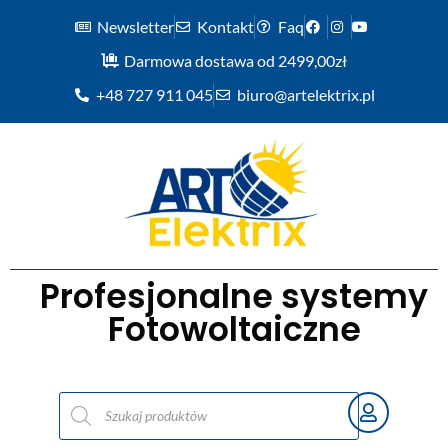
Newsletter
Kontakt
Faq
Darmowa dostawa od 2499,00zł
+48 727 911 045
biuro@artelektrix.pl
Profesjonalne systemy
Fotowoltaiczne