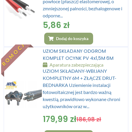
powłoce (płaszcz) elastomerowej, o
zmniejszonej palności, bezhalogenowe i
odporne...
5,86
zł
Dodaj do koszyka
PROMOCJA
UZIOM SKŁADANY ODGROM
KOMPLET OCYNK PV 4x1,5M 6M
Aparatura zabezpieczająca
UZIOM SKŁADANY-WBIJANY
KOMPLETNY 6M + ZŁĄCZE DRUT-
BEDNARKA Uziemienie instalacji
fotowoltaicznej jest bardzo ważną
kwestią, prawidłowo wykonane chroni
użytkowników oraz w...
179,99
zł
186,98
zł