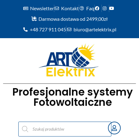
Newsletter
Kontakt
Faq
Darmowa dostawa od 2499,00zł
+48 727 911 045
biuro@artelektrix.pl
Profesjonalne systemy
Fotowoltaiczne