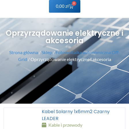
0
0,00
zł
Oprzyrządowanie elektryczne i
akcesoria
Strona główna
/
Sklep
/
Fotowoltaika autonomiczna Off-
Grid
/ Oprzyrządowanie elektryczne i akcesoria
Kabel Solarny 1x6mm2 Czarny
LEADER
Kable i przewody