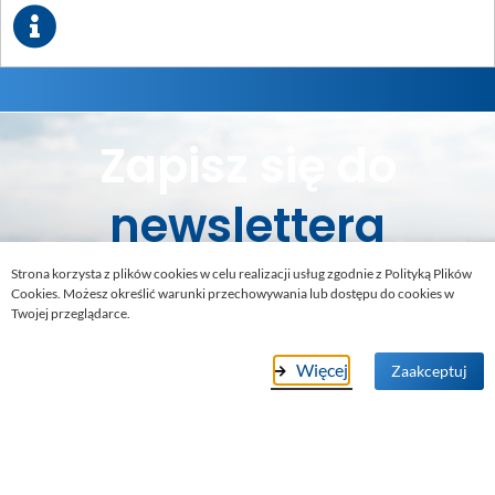
Zapisz się do
newslettera
Strona korzysta z plików cookies w celu realizacji usług zgodnie z Polityką Plików
Cookies. Możesz określić warunki przechowywania lub dostępu do cookies w
Bądź zawsze na bieżąco, nie przegap
Twojej przeglądarce.
żadnej okazji. Otrzymasz ciekawe
rabaty i promocje
!
Więcej
Zaakceptuj