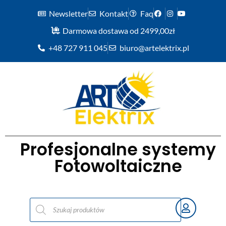
Newsletter
Kontakt
Faq
Darmowa dostawa od 2499,00zł
+48 727 911 045
biuro@artelektrix.pl
Profesjonalne systemy
Fotowoltaiczne