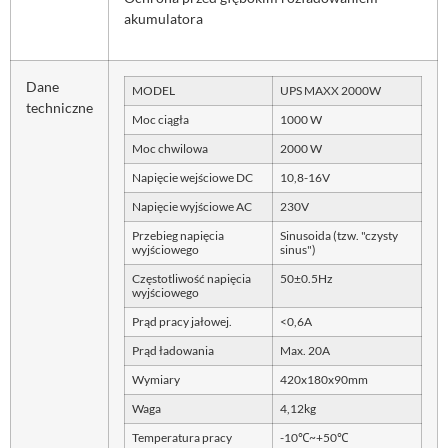
akumulatora
Dane
MODEL
UPS MAXX 2000W
techniczne
Moc ciągła
1000 W
Moc chwilowa
2000 W
Napięcie wejściowe DC
10,8-16V
Napięcie wyjściowe AC
230V
Przebieg napięcia
Sinusoida (tzw. "czysty
wyjściowego
sinus")
Częstotliwość napięcia
50±0.5Hz
wyjściowego
Prąd pracy jałowej.
<0,6A
Prąd ładowania
Max. 20A
Wymiary
420x180x90mm
Waga
4,12kg
Temperatura pracy
-10℃~+50℃