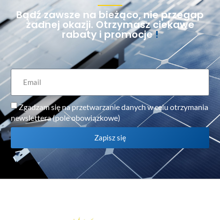
Bądź zawsze na bieżąco, nie przegap
żadnej okazji. Otrzymasz ciekawe
rabaty i promocje
!
Zgadzam się na przetwarzanie danych w celu otrzymania
newslettera (pole obowiązkowe)
Zapisz się