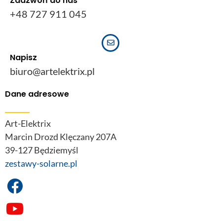
Zadzwoń do nas
+48 727 911 045
Napisz
biuro@artelektrix.pl
Dane adresowe
Art-Elektrix
Marcin Drozd Klęczany 207A
39-127 Będziemyśl
zestawy-solarne.pl