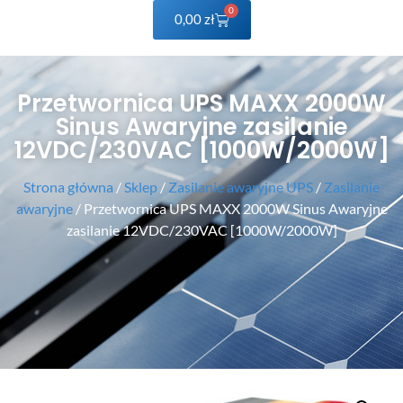
0
0,00
zł
Przetwornica UPS MAXX 2000W
Sinus Awaryjne zasilanie
12VDC/230VAC [1000W/2000W]
Strona główna
/
Sklep
/
Zasilanie awaryjne UPS
/
Zasilanie
awaryjne
/ Przetwornica UPS MAXX 2000W Sinus Awaryjne
zasilanie 12VDC/230VAC [1000W/2000W]