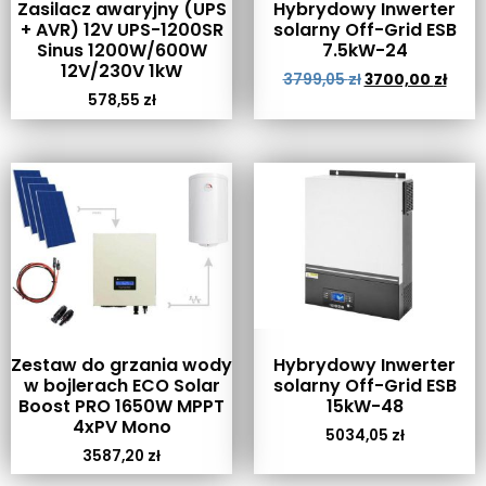
Zasilacz awaryjny (UPS
Hybrydowy Inwerter
+ AVR) 12V UPS-1200SR
solarny Off-Grid ESB
Sinus 1200W/600W
7.5kW-24
12V/230V 1kW
3799,05
zł
3700,00
zł
578,55
zł
Zestaw do grzania wody
Hybrydowy Inwerter
w bojlerach ECO Solar
solarny Off-Grid ESB
Boost PRO 1650W MPPT
15kW-48
4xPV Mono
5034,05
zł
3587,20
zł