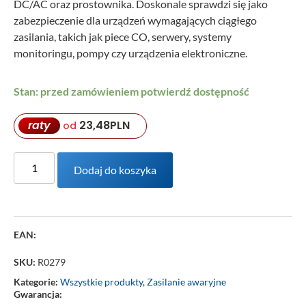
DC/AC oraz prostownika. Doskonale sprawdzi się jako
zabezpieczenie dla urządzeń wymagających ciągłego
zasilania, takich jak piece CO, serwery, systemy
monitoringu, pompy czy urządzenia elektroniczne.
Stan: przed zamówieniem potwierdź dostępność
raty
23,48
PLN
od
Dodaj do koszyka
EAN:
SKU:
R0279
Kategorie:
Wszystkie produkty
,
Zasilanie awaryjne
Gwarancja: