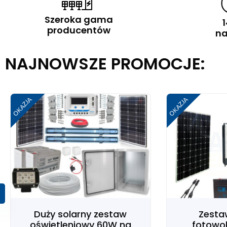
Szeroka gama
1
producentów
zne
na
NAJNOWSZE PROMOCJE:
OKAZJA
OKAZJA
Duży solarny zestaw
Zesta
oświetleniowy 60W na
fotowol