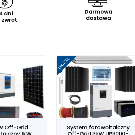
Falowniki
Darmowa
4 dni
dostawa
 zwrot
Już od
1099 PLN
Zobacz
OKAZJA
w Off-Grid
System fotowoltaiczny
taiczny 1kW
Off-Grid 3kW UP3000-