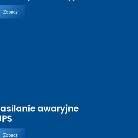
Zobacz
Zasilanie awaryjne
UPS
Zobacz