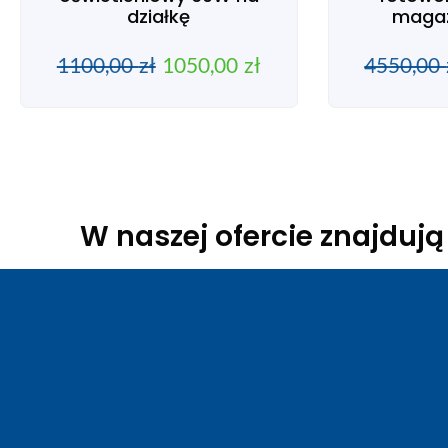
działkę
magaz
1100,00
zł
1050,00
zł
4550,00
W naszej ofercie znajduj