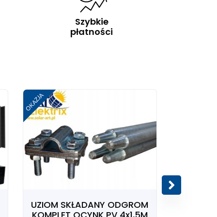
S
Szybkie
ł
płatności
Już
OKAZJA
OKAZJA
Zoba
UZIOM SKŁADANY ODGROM
UZIOM 
KOMPLET OCYNK PV 4x1,5M
KOMPLET