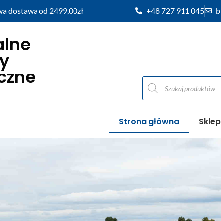
a dostawa od 2499,00zł
+48 727 911 045
b
alne
y
iczne
Strona główna
Sklep