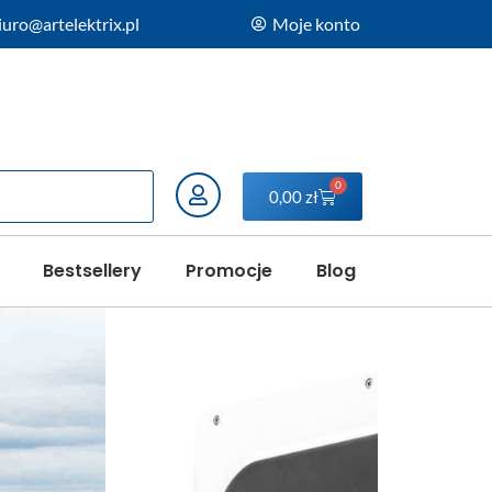
iuro@artelektrix.pl
Moje konto
0
0,00
zł
Bestsellery
Promocje
Blog