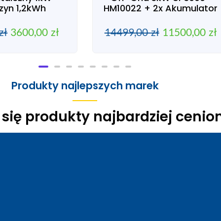
yn 1,2kWh
HM10022 + 2x Akumulator
zł
3600,00
zł
14499,00
zł
11500,00
zł
Produkty najlepszych marek
ą się produkty najbardziej ceni