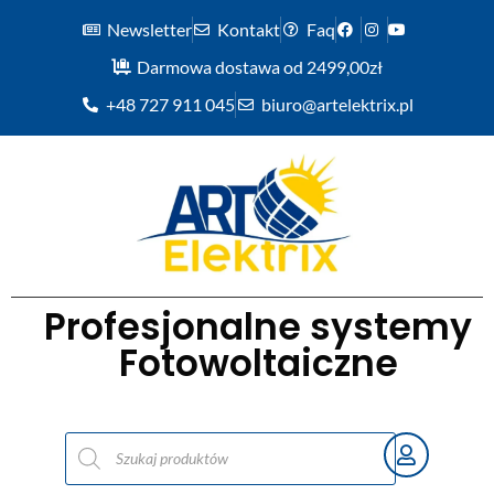
Newsletter
Kontakt
Faq
Darmowa dostawa od 2499,00zł
+48 727 911 045
biuro@artelektrix.pl
Profesjonalne systemy
Fotowoltaiczne