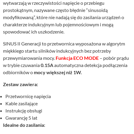
wytwarzają w rzeczywistości napięcie o przebiegu
prostokątnym, nazywane często błędnie “sinusoidą
modyfikowaną”, które nie nadają się do zasilania urządzeń o
charakterze indukcyjnym lub pojemnościowym i mogą
spowodować ich uszkodzenie.
SINUS II Generacji to przetwornica wyposażona w algorytm
miękkiego startu silników indukcyjnych bez potrzeby
przewymiarowania mocy.
Funkcja ECO MODE
– pobór prądu
w trybie czuwania
0.15A
automatyczna detekcja podłączenia
odbiorników o
mocy większej niż 1W.
Zestaw zawiera:
Przetwornicę napięcia
Kable zasilające
Instrukcję obsługi
Gwarancję 5 lat
Idealne do zasilania: