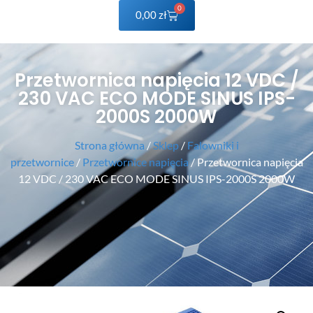
0
0,00
zł
Przetwornica napięcia 12 VDC /
230 VAC ECO MODE SINUS IPS-
2000S 2000W
Strona główna
/
Sklep
/
Falowniki i
przetwornice
/
Przetwornice napięcia
/ Przetwornica napięcia
12 VDC / 230 VAC ECO MODE SINUS IPS-2000S 2000W