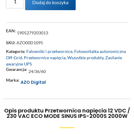
Dodaj do koszyka
EAN:
5905279203013
SKU:
AZO00D1095
Kategorie:
Falowniki i przetwornice
,
Fotowoltaika autonomiczna
Off-Grid
,
Przetwornice napięcia
,
Wszystkie produkty
,
Zasilanie
awaryjne UPS
Gwarancja:
24/36/60
Marka:
AZO Digital
Opis produktu Przetwornica napięcia 12 VDC /
230 VAC ECO MODE SINUS IPS-2000S 2000W