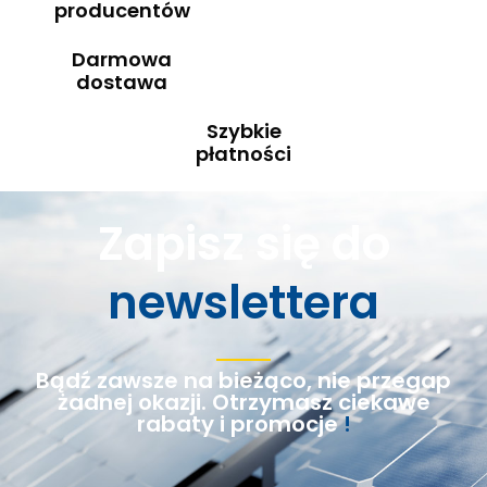
producentów
Darmowa
dostawa
Szybkie
płatności
Zapisz się do
newslettera
Bądź zawsze na bieżąco, nie przegap
żadnej okazji. Otrzymasz ciekawe
rabaty i promocje
!