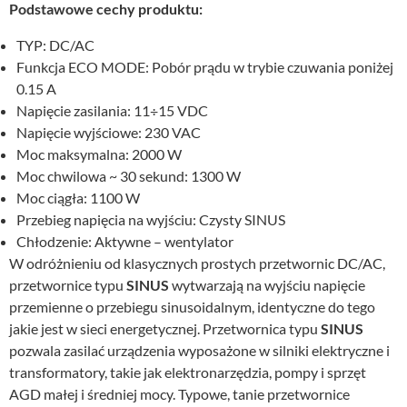
Podstawowe cechy produktu:
TYP: DC/AC
Funkcja ECO MODE: Pobór prądu w trybie czuwania poniżej
0.15 A
Napięcie zasilania: 11÷15 VDC
Napięcie wyjściowe: 230 VAC
Moc maksymalna: 2000 W
Moc chwilowa ~ 30 sekund: 1300 W
Moc ciągła: 1100 W
Przebieg napięcia na wyjściu: Czysty SINUS
Chłodzenie: Aktywne – wentylator
W odróżnieniu od klasycznych prostych przetwornic DC/AC,
przetwornice typu
SINUS
wytwarzają na wyjściu napięcie
przemienne o przebiegu sinusoidalnym, identyczne do tego
jakie jest w sieci energetycznej. Przetwornica typu
SINUS
pozwala zasilać urządzenia wyposażone w silniki elektryczne i
transformatory, takie jak elektronarzędzia, pompy i sprzęt
AGD małej i średniej mocy. Typowe, tanie przetwornice