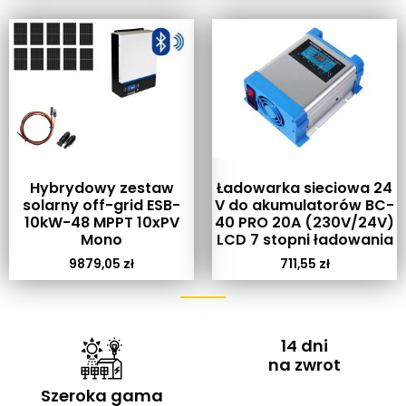
Hybrydowy zestaw
Ładowarka sieciowa 24
solarny off-grid ESB-
V do akumulatorów BC-
10kW-48 MPPT 10xPV
40 PRO 20A (230V/24V)
Mono
LCD 7 stopni ładowania
9879,05
zł
711,55
zł
14 dni
na zwrot
Szeroka gama