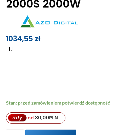
2000S 2000W
1034,55
zł
Stan: przed zamówieniem potwierdź dostępność
raty
30,00
PLN
od