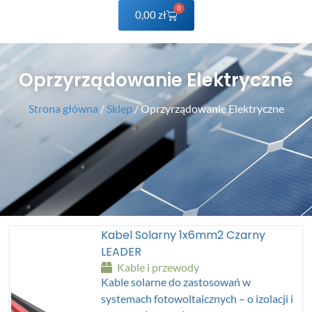
0
0,00
zł
Oprzyrządowanie Elektryczne
Strona główna
/
Sklep
/ Oprzyrządowanie Elektryczne
Kabel Solarny 1x6mm2 Czarny
LEADER
Kable i przewody
Kable solarne do zastosowań w
systemach fotowoltaicznych – o izolacji i