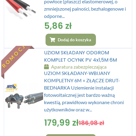
powłoce (płaszcz) elastomerowej, o
zmniejszonej palności, bezhalogenowe i
odporne...
5,86
zł
Dodaj do koszyka
PROMOCJA
UZIOM SKŁADANY ODGROM
KOMPLET OCYNK PV 4x1,5M 6M
Aparatura zabezpieczająca
UZIOM SKŁADANY-WBIJANY
KOMPLETNY 6M + ZŁĄCZE DRUT-
BEDNARKA Uziemienie instalacji
fotowoltaicznej jest bardzo ważną
kwestią, prawidłowo wykonane chroni
użytkowników oraz w...
179,99
zł
186,98
zł