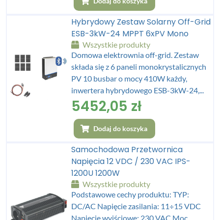
Dodaj do koszyka
Hybrydowy Zestaw Solarny Off-Grid
ESB-3kW-24 MPPT 6xPV Mono
Wszystkie produkty
Domowa elektrownia off-grid. Zestaw
składa się z 6 paneli monokrystalicznych
PV 10 busbar o mocy 410W każdy,
inwertera hybrydowego ESB-3kW-24,...
5452,05
zł
Dodaj do koszyka
Samochodowa Przetwornica
Napięcia 12 VDC / 230 VAC IPS-
1200U 1200W
Wszystkie produkty
Podstawowe cechy produktu: TYP:
DC/AC Napięcie zasilania: 11÷15 VDC
Napięcie wyjściowe: 230 VAC Moc