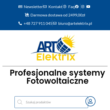
Newsletter
Kontakt
Faq
Darmowa dostawa od 2499,00zł
+48 727 911 045
biuro@artelektrix.pl
Profesjonalne systemy
Fotowoltaiczne