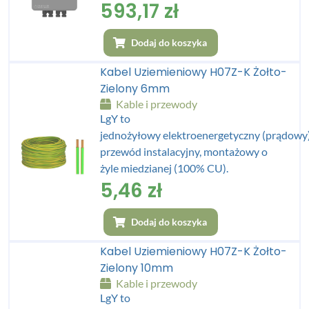
593,17
zł
Dodaj do koszyka
Kabel Uziemieniowy H07Z-K Żołto-
Zielony 6mm
Kable i przewody
LgY to
jednożyłowy elektroenergetyczny (prądowy
przewód instalacyjny, montażowy o
żyle miedzianej (100% CU).
5,46
zł
Dodaj do koszyka
Kabel Uziemieniowy H07Z-K Żołto-
Zielony 10mm
Kable i przewody
LgY to