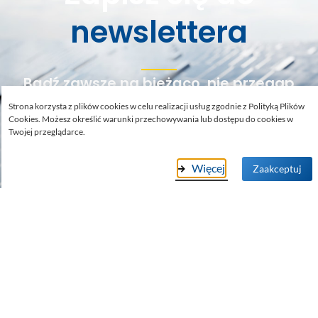
newslettera
Bądź zawsze na bieżąco, nie przegap
żadnej okazji. Otrzymasz ciekawe
Strona korzysta z plików cookies w celu realizacji usług zgodnie z Polityką Plików
rabaty i promocje
!
Cookies. Możesz określić warunki przechowywania lub dostępu do cookies w
Twojej przeglądarce.
Więcej
Zaakceptuj
Zgadzam się na przetwarzanie danych w celu otrzymania
newslettera (pole obowiązkowe)
Zapisz się