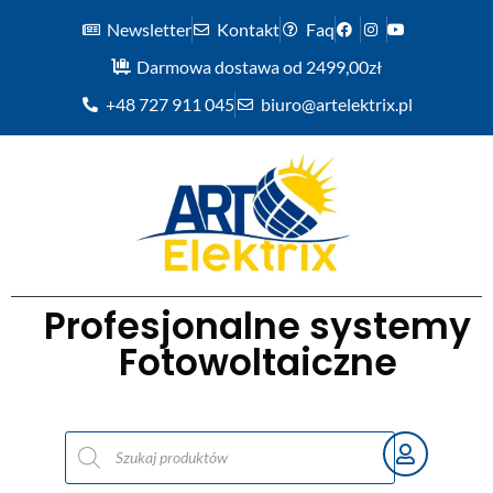
Newsletter
Kontakt
Faq
Darmowa dostawa od 2499,00zł
+48 727 911 045
biuro@artelektrix.pl
Profesjonalne systemy
Fotowoltaiczne