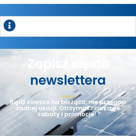
Zapisz się do
newslettera
Bądź zawsze na bieżąco, nie przegap
żadnej okazji. Otrzymasz ciekawe
rabaty i promocje
!