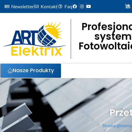
Newsletter
Kontakt
Faq
Profesjon
system
Fotowolta
Nasze Produkty
Prze
Strona główna