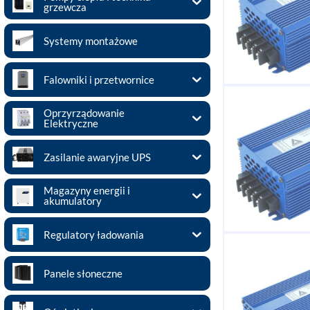
grzewcza
Systemy montażowe
Falowniki i przetwornice
Oprzyrządowanie
Elektryczne
Zasilanie awaryjne UPS
Magazyny energii i
akumulatory
Regulatory ładowania
Panele słoneczne