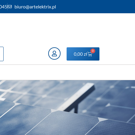
 045
biuro@artelektrix.pl
0
0,00
zł