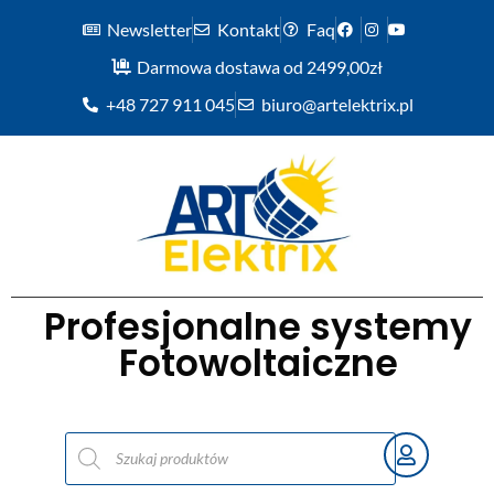
Newsletter
Kontakt
Faq
Darmowa dostawa od 2499,00zł
+48 727 911 045
biuro@artelektrix.pl
Profesjonalne systemy
Fotowoltaiczne