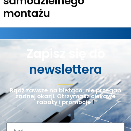
samodzielnego
montażu
Zapisz się do
newslettera
Bądź zawsze na bieżąco, nie przegap
żadnej okazji. Otrzymasz ciekawe
rabaty i promocje
!