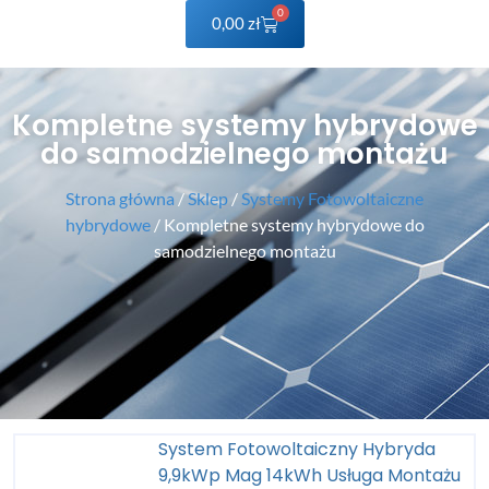
0
0,00
zł
Kompletne systemy hybrydowe
do samodzielnego montażu
Strona główna
/
Sklep
/
Systemy Fotowoltaiczne
hybrydowe
/ Kompletne systemy hybrydowe do
samodzielnego montażu
System Fotowoltaiczny Hybryda
9,9kWp Mag 14kWh Usługa Montażu