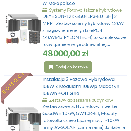
W Małopolsce
Systemy Fotowoltaiczne hybrydowe
DEYE SUN-12K-SG04LP3-EU| 3F | 2
MPPT Zestaw solarny hybrydowy 12kW
z magazynem energii LiFePO4
14kWh4x(PYLONTECH) to kompleksowe
rozwiązanie energii odnawialnej,...
48000,00
zł
Dodaj do koszyka
PROMOCJA
Instalacja 3 Fazowa Hybrydowa
10kW Z Modułami 10kWp Magazyn
10kWh +Off Grid
Zestawy do zasilania budynków
Zestaw zawiera: Hybrydowy Inwerter
GoodWE 10kW, GW10K-ET, Moduły
fotowoltaiczne o łącznej mocy ~10kW
firmy JA-SOLAR (czarna rama) 3x Bateria