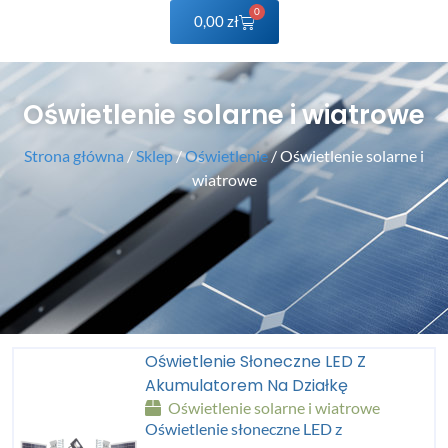
0
0,00
zł
Oświetlenie solarne i wiatrowe
Strona główna
/
Sklep
/
Oświetlenie
/ Oświetlenie solarne i
wiatrowe
Oświetlenie Słoneczne LED Z
Akumulatorem Na Działkę
Oświetlenie solarne i wiatrowe
Oświetlenie słoneczne LED z