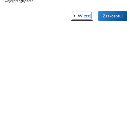
Twojej przeglądarce.
Fotowoltaika sieciowa On-Grid
Fotowoltaika autonomiczna Off-Grid
Więcej
Zaakceptuj
Systemy Fotowoltaiczne hybrydowe
Oświetlenie solarne i wiatrowe
Pompy ciepła
Stacje Ładowania samochodów
Systemy montażowe
Zestawy edukacyjne
Falowniki i przetwornice
Oprzyrządowanie Elektryczne
Magazyny energii i akumulatory
Zasilanie awaryjne UPS
Bestsellery
Promocje