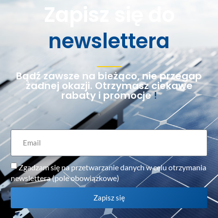
Zapisz się do
newslettera
Bądź zawsze na bieżąco, nie przegap
żadnej okazji. Otrzymasz ciekawe
rabaty i promocje
!
Zgadzam się na przetwarzanie danych w celu otrzymania
newslettera (pole obowiązkowe)
Zapisz się