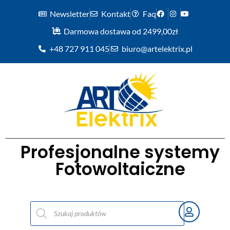
Newsletter
Kontakt
Faq
Darmowa dostawa od 2499,00zł
+48 727 911 045
biuro@artelektrix.pl
Profesjonalne systemy
Fotowoltaiczne