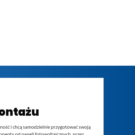
montażu
eżność i chcą samodzielnie przygotować swoją
nenty od paneli fotowoltaicznych, przez