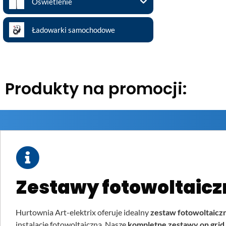
Oświetlenie
Ładowarki samochodowe
Produkty na promocji:
Zestawy fotowoltaic
Hurtownia Art-elektrix oferuje idealny
zestaw fotowoltaicz
instalację fotowoltaiczną. Nasze
kompletne zestawy on grid