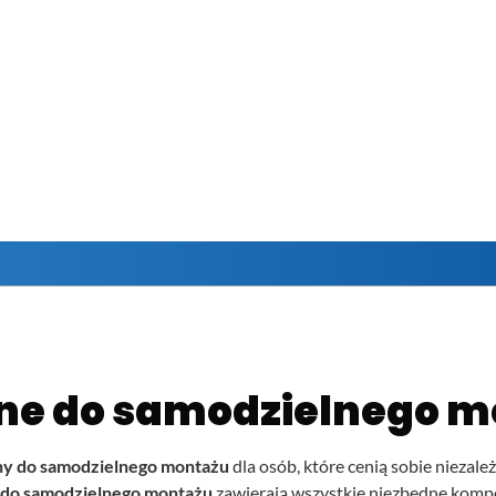
zne do samodzielnego 
ny do samodzielnego montażu
dla osób, które cenią sobie niezal
 do samodzielnego montażu
zawierają wszystkie niezbędne kompo