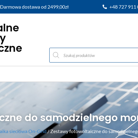
Darmowa dostawa od 2499,00zł
+48 727 911
alne
y
iczne
iczne do samodzielnego mon
aika sieciowa On-Grid
/ Zestawy fotowoltaiczne do samodzielneg