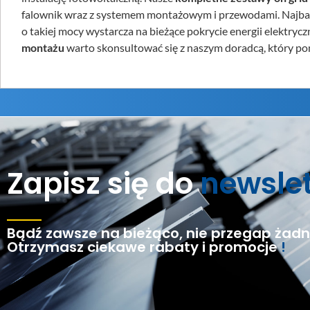
falownik wraz z systemem montażowym i przewodami. Najba
o takiej mocy wystarcza na bieżące pokrycie energii elekt
montażu
warto skonsultować się z naszym doradcą, który po
Zapisz się do
newsle
Bądź zawsze na bieżąco, nie przegap żadne
Otrzymasz ciekawe rabaty i promocje
!