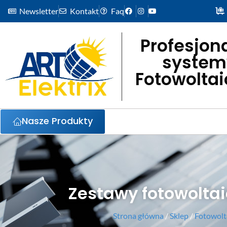
Newsletter
Kontakt
Faq
Profesjon
system
Fotowolta
Nasze Produkty
Zestawy fotowolta
Strona główna
/
Sklep
/
Fotowolt