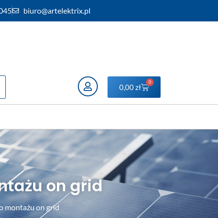
 045
biuro@artelektrix.pl
0
0,00
zł
tażu on grid
o montażu on grid