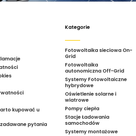
Kategorie
Fotowoltaika sieciowa On-
Grid
klamacje
Fotowoltaika
atności
autonomiczna Off-Grid
okies
Systemy Fotowoltaiczne
hybrydowe
ywatności
Oświetlenie solarne i
wiatrowe
Pompy ciepła
arto kupować u
Stacje Ładowania
samochodów
j zadawane pytania
Systemy montażowe