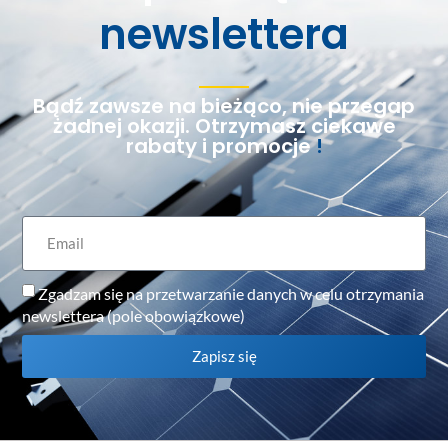
newslettera
Bądź zawsze na bieżąco, nie przegap
żadnej okazji. Otrzymasz ciekawe
rabaty i promocje
!
Zgadzam się na przetwarzanie danych w celu otrzymania
newslettera (pole obowiązkowe)
Zapisz się