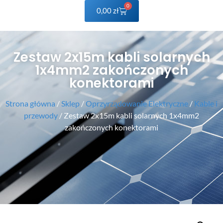
0
0,00
zł
Zestaw 2x15m kabli solarnych
1x4mm2 zakończonych
konektorami
Strona główna
/
Sklep
/
Oprzyrządowanie Elektryczne
/
Kable i
przewody
/ Zestaw 2x15m kabli solarnych 1x4mm2
zakończonych konektorami