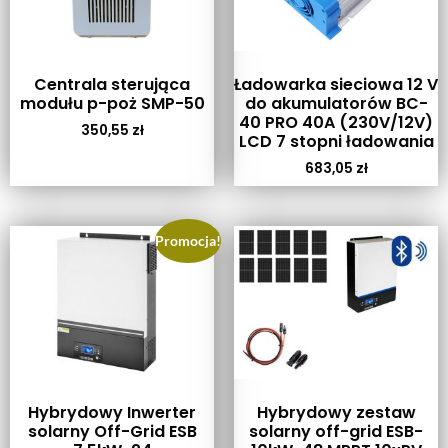
Centrala sterująca
Ładowarka sieciowa 12 V
modułu p-poż SMP-50
do akumulatorów BC-
40 PRO 40A (230V/12V)
350,55
zł
LCD 7 stopni ładowania
683,05
zł
Promocja!
Hybrydowy Inwerter
Hybrydowy zestaw
solarny Off-Grid ESB
solarny off-grid ESB-