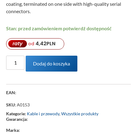
coating, terminated on one side with high-quality serial
connectors.
Stan: przed zamówieniem potwierdź dostępność
raty
4,42
PLN
od
Dodaj do koszyka
EAN:
SKU:
A0153
Kategorie:
Kable i przewody
,
Wszystkie produkty
Gwarancja:
Marka: