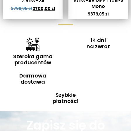
7.5kW-24
10kW-48 MPPT 10xPV
Mono
3799,05
zł
3700,00
zł
9879,05
zł
14 dni
na zwrot
Szeroka gama
producentów
Darmowa
dostawa
Szybkie
płatności
Zapisz się do