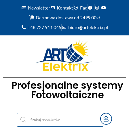
Newsletter
Kontakt
Faq
Darmowa dostawa od 2499,00zł
+48 727 911 045
biuro@artelektrix.pl
Profesjonalne systemy
Fotowoltaiczne