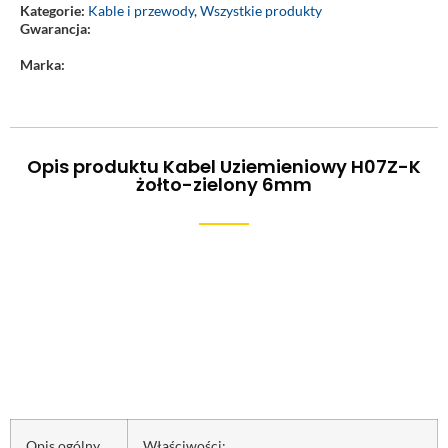
Kategorie:
Kable i przewody
,
Wszystkie produkty
Gwarancja:
Marka:
Opis produktu Kabel Uziemieniowy H07Z-K
żołto-zielony 6mm
Opis ogólny
Właściwości: