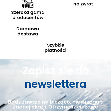
na zwrot
Szeroka gama
producentów
Darmowa
dostawa
Szybkie
płatności
Zapisz się do
newslettera
Bądź zawsze na bieżąco, nie przegap
żadnej okazji. Otrzymasz ciekawe