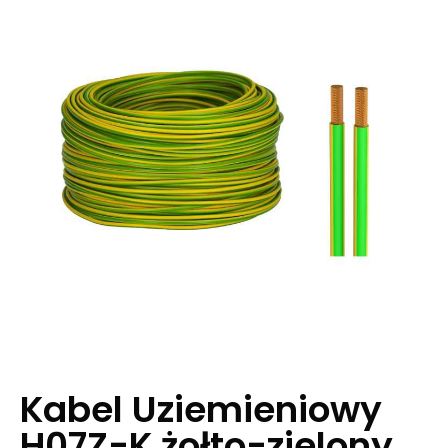
Kabel Uziemieniowy
H07Z-K żołto-zielony