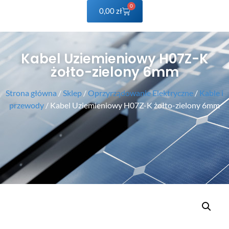
0
0,00
zł
Kabel Uziemieniowy H07Z-K
żołto-zielony 6mm
Strona główna
/
Sklep
/
Oprzyrządowanie Elektryczne
/
Kable i
przewody
/ Kabel Uziemieniowy H07Z-K żołto-zielony 6mm