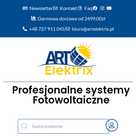
Newsletter
Kontakt
Faq
Darmowa dostawa od 2499,00zł
+48 727 911 045
biuro@artelektrix.pl
Profesjonalne systemy
Fotowoltaiczne