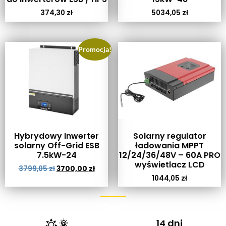
374,30
zł
5034,05
zł
Promocja!
Hybrydowy Inwerter
Solarny regulator
solarny Off-Grid ESB
ładowania MPPT
7.5kW-24
12/24/36/48V – 60A PRO
wyświetlacz LCD
3799,05
zł
3700,00
zł
1044,05
zł
14 dni