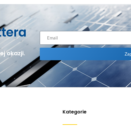
ttera
j okazji.
Zap
Kategorie