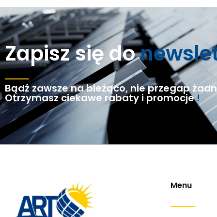
Zapisz się do
newsle
Bądź zawsze na bieżąco, nie przegap żadne
Otrzymasz ciekawe rabaty i promocje
!
Menu