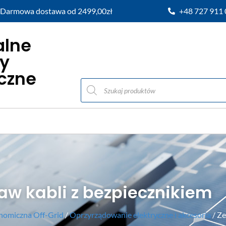
Darmowa dostawa od 2499,00zł
+48 727 911
alne
y
iczne
aw kabli z bezpiecznikiem
nomiczna Off-Grid
/
Oprzyrządowanie elektryczne i akcesoria
/ Ze