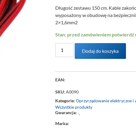
Długość zestawu 150 cm. Kable zakoń
wyposażony w obudowę na bezpiecznik
2×1,6mm2
Stan: przed zamówieniem potwierdź
Dodaj do koszyka
EAN:
SKU:
A0090
Kategorie:
Oprzyrządowanie elektryczne i 
Wszystkie produkty
Gwarancja:
‘-
Marka: