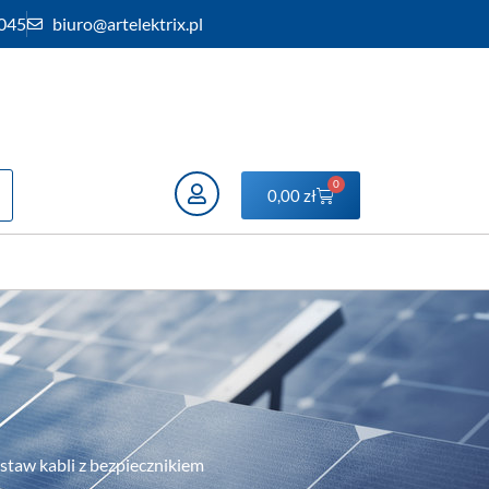
 045
biuro@artelektrix.pl
0
0,00
zł
staw kabli z bezpiecznikiem