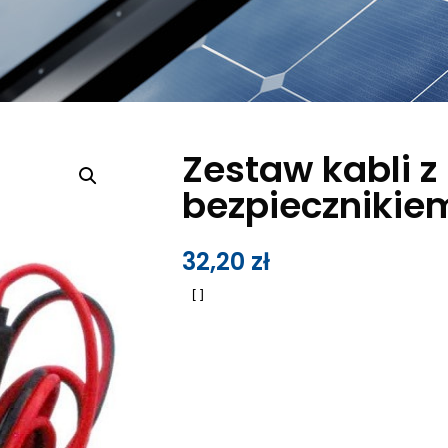
Zestaw kabli z
bezpiecznikie
32,20
zł