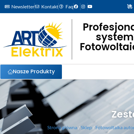
Newsletter
Kontakt
Faq
Profesjon
system
Fotowolta
Nasze Produkty
Zest
Strona główna
/
Sklep
/
Fotowoltaika auto