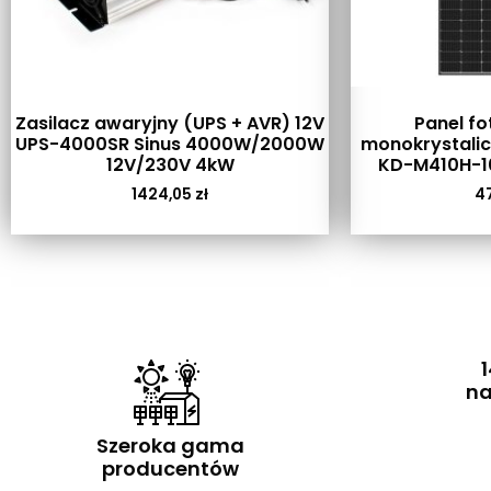
Zasilacz awaryjny (UPS + AVR) 12V
Panel fo
UPS-4000SR Sinus 4000W/2000W
monokrystalic
12V/230V 4kW
KD-M410H-10
1424,05
zł
4
1
na
Szeroka gama
producentów