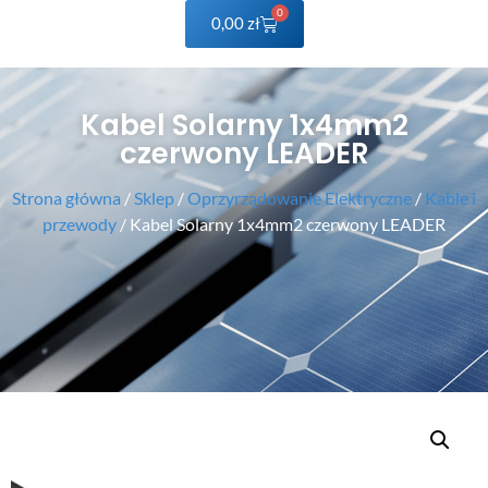
0
0,00
zł
Kabel Solarny 1x4mm2
czerwony LEADER
Strona główna
/
Sklep
/
Oprzyrządowanie Elektryczne
/
Kable i
przewody
/ Kabel Solarny 1x4mm2 czerwony LEADER