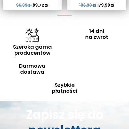
96,99
zł
89,72
zł
186,98
zł
179,99
zł
14 dni
na zwrot
Szeroka gama
producentów
Darmowa
dostawa
Szybkie
płatności
Zapisz się do