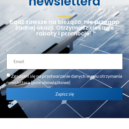
newslettera
Bądź zawsze na bieżąco, nie przegap
żadnej okazji. Otrzymasz ciekawe
rabaty i promocje
!
Zgadzam się na przetwarzanie danych w celu otrzymania
newslettera (pole obowiązkowe)
Zapisz się