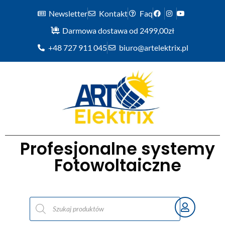
Newsletter
Kontakt
Faq
Darmowa dostawa od 2499,00zł
+48 727 911 045
biuro@artelektrix.pl
Profesjonalne systemy
Fotowoltaiczne