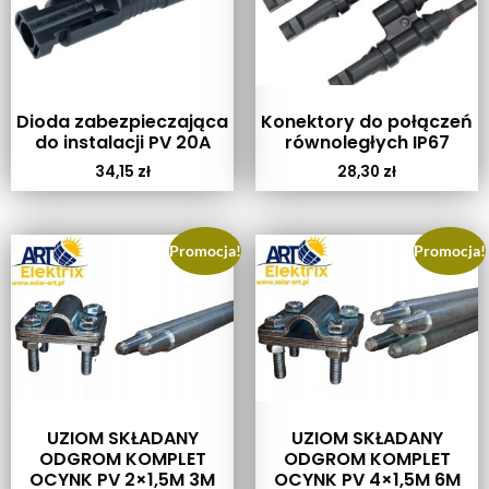
Dioda zabezpieczająca
Konektory do połączeń
do instalacji PV 20A
równoległych IP67
34,15
zł
28,30
zł
Promocja!
Promocja!
UZIOM SKŁADANY
UZIOM SKŁADANY
ODGROM KOMPLET
ODGROM KOMPLET
OCYNK PV 2×1,5M 3M
OCYNK PV 4×1,5M 6M