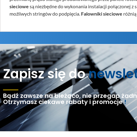
sieciowe
są niezbędne do wykonania instalacji połączonej z s
możliwych stringów do podpięcia.
Falowniki sieciowe
różnią
Zapisz się do
newsle
Bądź zawsze na bieżąco, nie przegap żadne
Otrzymasz ciekawe rabaty i promocje
!