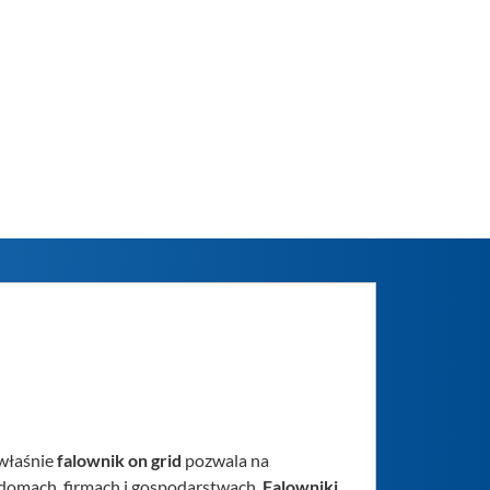
 właśnie
falownik on grid
pozwala na
domach, firmach i gospodarstwach.
Falowniki