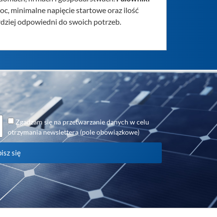
oc, minimalne napięcie startowe oraz ilość
rdziej odpowiedni do swoich potrzeb.
Zgadzam się na przetwarzanie danych w celu
otrzymania newslettera (pole obowiązkowe)
isz się