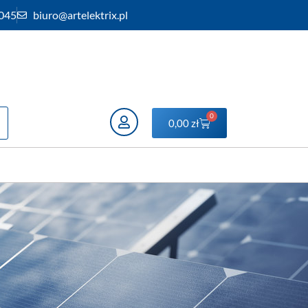
 045
biuro@artelektrix.pl
0
0,00
zł