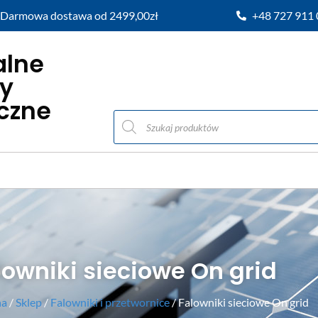
Darmowa dostawa od 2499,00zł
+48 727 911
alne
y
iczne
lowniki sieciowe On grid
na
/
Sklep
/
Falowniki i przetwornice
/ Falowniki sieciowe On grid