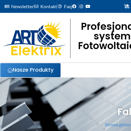
Newsletter
Kontakt
Faq
Profesjon
system
Fotowolta
Nasze Produkty
Fa
Strona głów