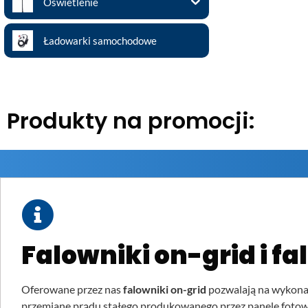
Oświetlenie
Ładowarki samochodowe
Produkty na promocji:
Falowniki on-grid i fa
Oferowane przez nas
falowniki on-grid
pozwalają na wykonani
przemianę prądu stałego produkowanego przez panele fotowo