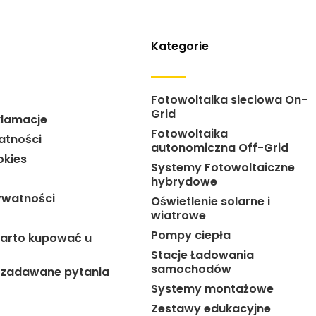
Kategorie
Fotowoltaika sieciowa On-
Grid
klamacje
Fotowoltaika
atności
autonomiczna Off-Grid
okies
Systemy Fotowoltaiczne
hybrydowe
ywatności
Oświetlenie solarne i
wiatrowe
Pompy ciepła
arto kupować u
Stacje Ładowania
samochodów
j zadawane pytania
Systemy montażowe
Zestawy edukacyjne