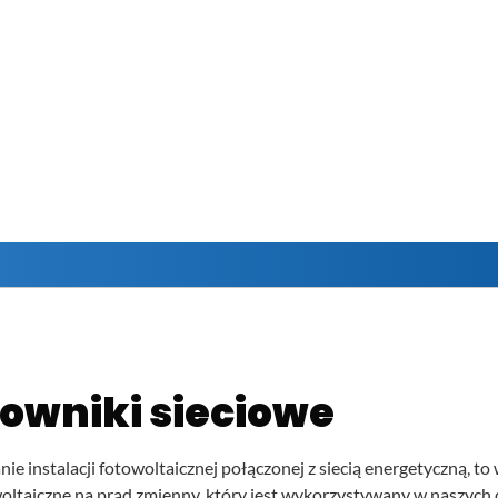
lowniki sieciowe
e instalacji fotowoltaicznej połączonej z siecią energetyczną, to
ltaiczne na prąd zmienny, który jest wykorzystywany w naszych 