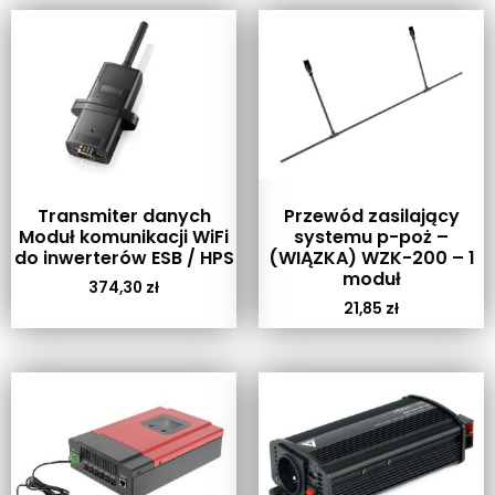
Transmiter danych
Przewód zasilający
Moduł komunikacji WiFi
systemu p-poż –
do inwerterów ESB / HPS
(WIĄZKA) WZK-200 – 1
moduł
374,30
zł
21,85
zł