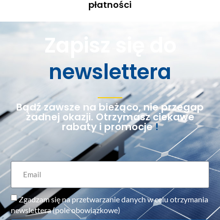
płatności
Zapisz się do
newslettera
Bądź zawsze na bieżąco, nie przegap
żadnej okazji. Otrzymasz ciekawe
rabaty i promocje
!
Zgadzam się na przetwarzanie danych w celu otrzymania
newslettera (pole obowiązkowe)