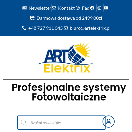
Newsletter
Kontakt
Faq
Darmowa dostawa od 2499,00zł
+48 727 911 045
biuro@artelektrix.pl
Profesjonalne systemy
Fotowoltaiczne