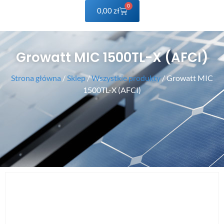
0
0,00
zł
Growatt MIC 1500TL-X (AFCI)
Strona główna
/
Sklep
/
Wszystkie produkty
/ Growatt MIC
1500TL-X (AFCI)