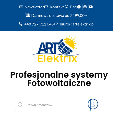
Newsletter
Kontakt
Faq
Darmowa dostawa od 2499,00zł
+48 727 911 045
biuro@artelektrix.pl
Profesjonalne systemy
Fotowoltaiczne