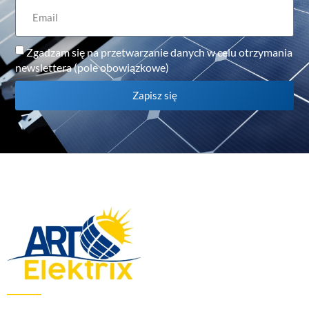
Zgadzam się na przetwarzanie danych w celu otrzymania
newslettera (pole obowiązkowe)
Zapisz się