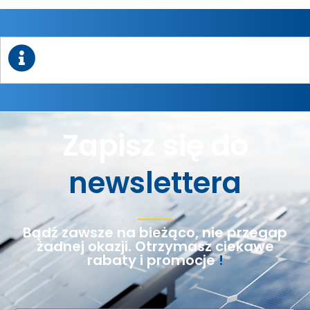
Zapisz się do
newslettera
Bądź zawsze na bieżąco, nie przegap
żadnej okazji. Otrzymasz ciekawe
rabaty i promocje
!