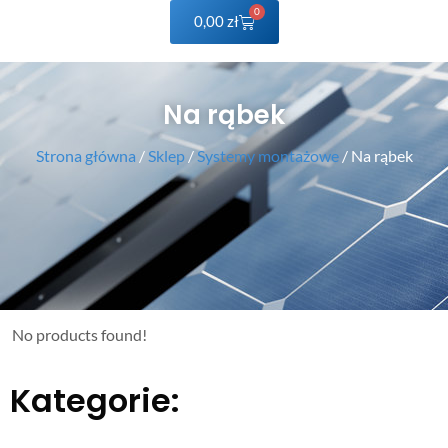
0
0,00
zł
Na rąbek
Strona główna
/
Sklep
/
Systemy montażowe
/ Na rąbek
No products found!
Kategorie: