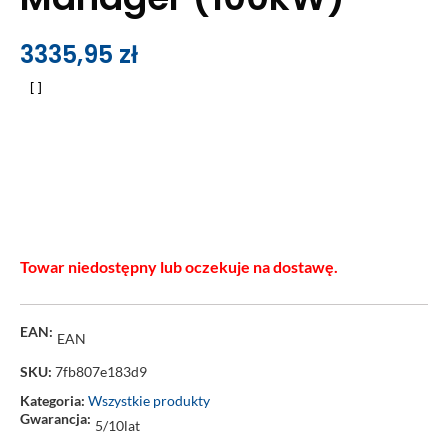
3335,95
zł
Towar niedostępny lub oczekuje na dostawę.
EAN:
EAN
SKU:
7fb807e183d9
Kategoria:
Wszystkie produkty
Gwarancja:
5/10lat