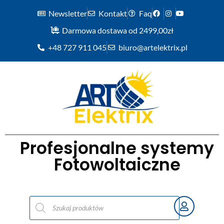
Newsletter
Kontakt
Faq
Darmowa dostawa od 2499,00zł
+48 727 911 045
biuro@artelektrix.pl
Profesjonalne systemy
Fotowoltaiczne