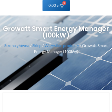
0
0,00
zł
Growatt Smart Energy Manager
(100kW)
Strona główna
/
Sklep
/
Wszystkie produkty
/ Growatt Smart
Energy Manager (100kW)