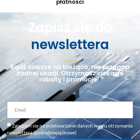
płatności
Zapisz się do
newslettera
Bądź zawsze na bieżąco, nie przegap
żadnej okazji. Otrzymasz ciekawe
rabaty i promocje
!
Zgadzam się na przetwarzanie danych w celu otrzymania
newslettera (pole obowiązkowe)