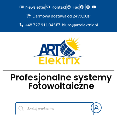
Newsletter
Kontakt
Faq
Darmowa dostawa od 2499,00zł
+48 727 911 045
biuro@artelektrix.pl
Profesjonalne systemy
Fotowoltaiczne