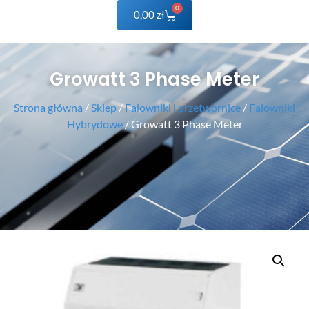
0
0,00
zł
Growatt 3 Phase Meter
Strona główna
/
Sklep
/
Falowniki i przetwornice
/
Falowniki
Hybrydowe
/ Growatt 3 Phase Meter