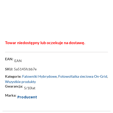
Towar niedostępny lub oczekuje na dostawę.
EAN:
EAN
SKU:
5a5145fcbb7e
Kategorie:
Falowniki Hybrydowe
,
Fotowoltaika sieciowa On-Grid
,
Wszystkie produkty
Gwarancja:
5/10lat
Marka:
Producent