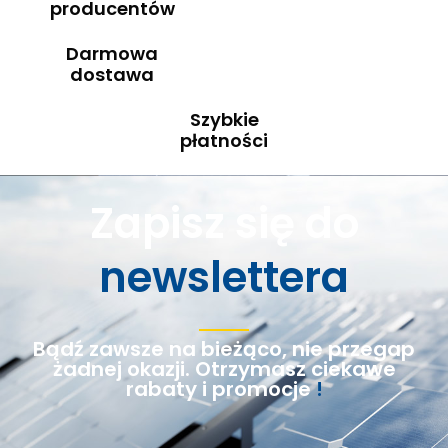
producentów
Darmowa
dostawa
Szybkie
płatności
Zapisz się do
newslettera
Bądź zawsze na bieżąco, nie przegap
żadnej okazji. Otrzymasz ciekawe
rabaty i promocje
!