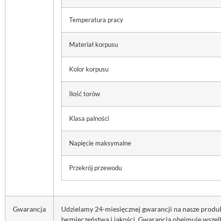
Temperatura pracy
Materiał korpusu
Kolor korpusu
Ilość torów
Klasa palności
Napięcie maksymalne
Przekrój przewodu
Gwarancja
Udzielamy 24-miesięcznej gwarancji na nasze prod
bezpieczeństwa i jakości. Gwarancja obejmuje wszel