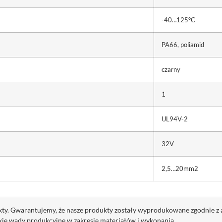
-40…125°C
PA66, poliamid
czarny
1
UL94V-2
32V
2,5…20mm2
ukty. Gwarantujemy, że nasze produkty zostały wyprodukowane zgodnie 
kie wady produkcyjne w zakresie materiałów i wykonania.