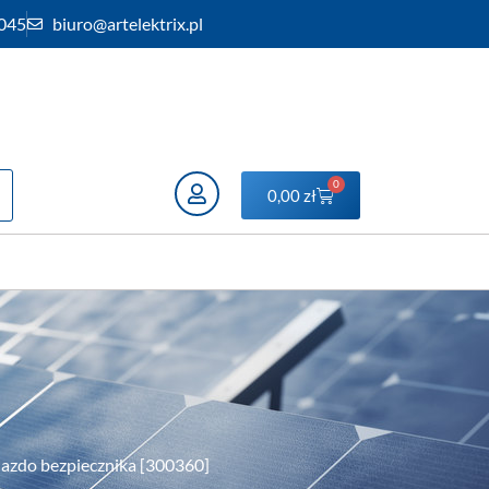
 045
biuro@artelektrix.pl
0
0,00
zł
iazdo bezpiecznika [300360]