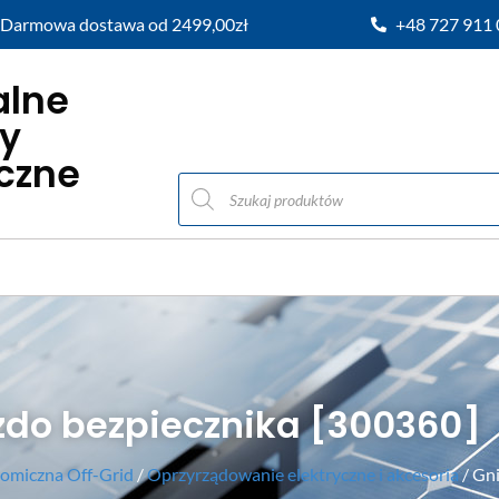
Darmowa dostawa od 2499,00zł
+48 727 911
alne
y
iczne
zdo bezpiecznika [300360]
omiczna Off-Grid
/
Oprzyrządowanie elektryczne i akcesoria
/ Gn