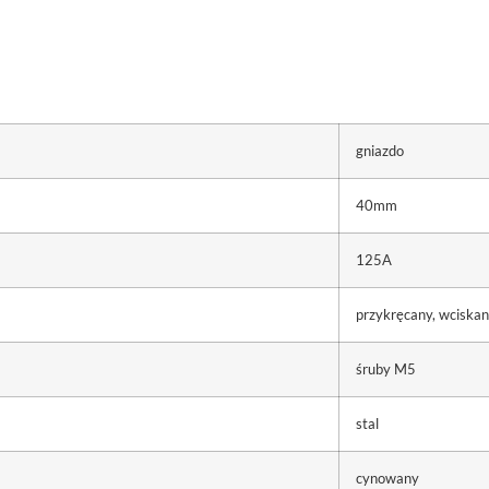
gniazdo
40mm
125A
przykręcany, wciska
śruby M5
stal
cynowany