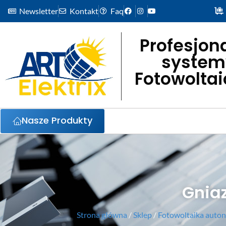
Newsletter
Kontakt
Faq
Profesjon
system
Fotowolta
Nasze Produkty
Gnia
Strona główna
/
Sklep
/
Fotowoltaika auton