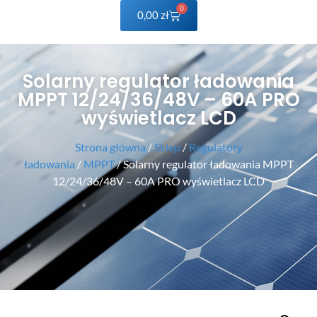
0
0,00
zł
Solarny regulator ładowania
MPPT 12/24/36/48V – 60A PRO
wyświetlacz LCD
Strona główna
/
Sklep
/
Regulatory
ładowania
/
MPPT
/ Solarny regulator ładowania MPPT
12/24/36/48V – 60A PRO wyświetlacz LCD