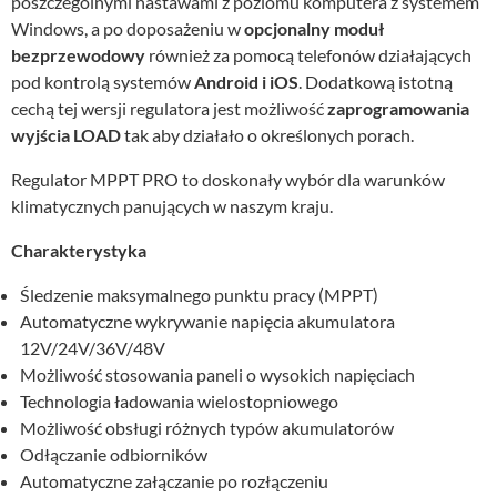
poszczególnymi nastawami z poziomu komputera z systemem
Windows, a po doposażeniu w
opcjonalny moduł
bezprzewodowy
również za pomocą telefonów działających
pod kontrolą systemów
Android i iOS
. Dodatkową istotną
cechą tej wersji regulatora jest możliwość
zaprogramowania
wyjścia LOAD
tak aby działało o określonych porach.
Regulator MPPT PRO to doskonały wybór dla warunków
klimatycznych panujących w naszym kraju.
Charakterystyka
Śledzenie maksymalnego punktu pracy (MPPT)
Automatyczne wykrywanie napięcia akumulatora
12V/24V/36V/48V
Możliwość stosowania paneli o wysokich napięciach
Technologia ładowania wielostopniowego
Możliwość obsługi różnych typów akumulatorów
Odłączanie odbiorników
Automatyczne załączanie po rozłączeniu