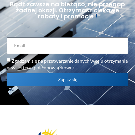
Bądź zawsze na bieżąco, nie przegap
żadnej okazji. Otrzymasz ciekawe
rabaty i promocje
!
Zgadzam się na przetwarzanie danych w celu otrzymania
newslettera (pole obowiązkowe)
Zapisz się