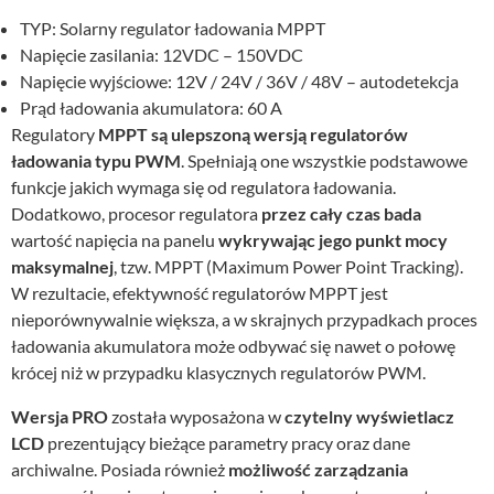
TYP: Solarny regulator ładowania MPPT
Napięcie zasilania: 12VDC – 150VDC
Napięcie wyjściowe: 12V / 24V / 36V / 48V – autodetekcja
Prąd ładowania akumulatora: 60 A
Regulatory
MPPT są ulepszoną wersją regulatorów
ładowania typu PWM
. Spełniają one wszystkie podstawowe
funkcje jakich wymaga się od regulatora ładowania.
Dodatkowo, procesor regulatora
przez cały czas bada
wartość napięcia na panelu
wykrywając jego punkt mocy
maksymalnej
, tzw. MPPT (Maximum Power Point Tracking).
W rezultacie, efektywność regulatorów MPPT jest
nieporównywalnie większa, a w skrajnych przypadkach proces
ładowania akumulatora może odbywać się nawet o połowę
krócej niż w przypadku klasycznych regulatorów PWM.
Wersja PRO
została wyposażona w
czytelny wyświetlacz
LCD
prezentujący bieżące parametry pracy oraz dane
archiwalne. Posiada również
możliwość zarządzania