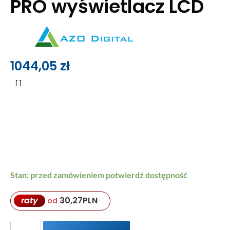
PRO wyświetlacz LCD
1044,05
zł
Stan: przed zamówieniem potwierdź dostępność
raty
30,27
PLN
od