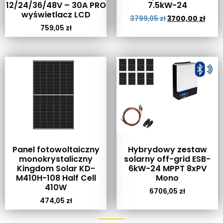
12/24/36/48V – 30A PRO
7.5kW-24
wyświetlacz LCD
3799,05
zł
3700,00
zł
759,05
zł
Panel fotowoltaiczny
Hybrydowy zestaw
monokrystaliczny
solarny off-grid ESB-
Kingdom Solar KD-
6kW-24 MPPT 8xPV
M410H-108 Half Cell
Mono
410W
6706,05
zł
474,05
zł