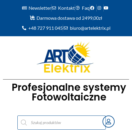
Newsletter
Kontakt
Faq
Darmowa dostawa od 2499,00zł
+48 727 911 045
biuro@artelektrix.pl
Profesjonalne systemy
Fotowoltaiczne