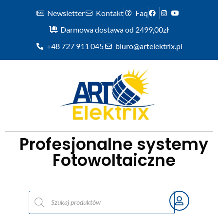
Newsletter
Kontakt
Faq
Darmowa dostawa od 2499,00zł
+48 727 911 045
biuro@artelektrix.pl
Profesjonalne systemy
Fotowoltaiczne