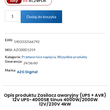
raty
41,29
PLN
od
Dodaj do koszyka
EAN:
5903332566792
SKU:
AZO00D1259
Kategorie:
Przetwornice napięcia
,
Wszystkie produkty
Gwarancja:
24/36/60
Marka:
AZO Digital
Opis produktu Zasilacz awaryjny (UPS + AVR)
12V UPS-4000SR Sinus 4000W/2000W
12V/230V 4kW