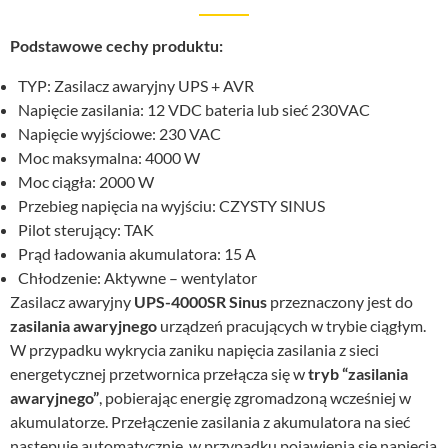
Podstawowe cechy produktu:
TYP: Zasilacz awaryjny UPS + AVR
Napięcie zasilania: 12 VDC bateria lub sieć 230VAC
Napięcie wyjściowe: 230 VAC
Moc maksymalna: 4000 W
Moc ciągła: 2000 W
Przebieg napięcia na wyjściu: CZYSTY SINUS
Pilot sterujący: TAK
Prąd ładowania akumulatora: 15 A
Chłodzenie: Aktywne – wentylator
Zasilacz awaryjny
UPS-4000SR Sinus
przeznaczony jest do
zasilania awaryjnego
urządzeń pracujących w trybie ciągłym.
W przypadku wykrycia zaniku napięcia zasilania z sieci
energetycznej przetwornica przełącza się w
tryb “zasilania
awaryjnego”
, pobierając energię zgromadzoną wcześniej w
akumulatorze. Przełączenie zasilania z akumulatora na sieć
następuje automatycznie, w przypadku pojawienia się napięcia