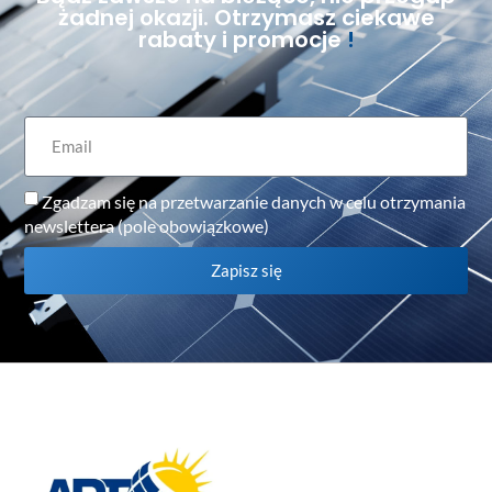
żadnej okazji. Otrzymasz ciekawe
rabaty i promocje
!
Zgadzam się na przetwarzanie danych w celu otrzymania
newslettera (pole obowiązkowe)
Zapisz się