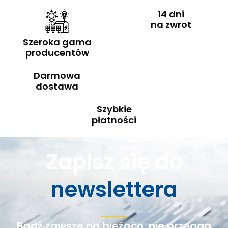
14 dni
na zwrot
Szeroka gama
producentów
Darmowa
dostawa
Szybkie
płatności
Zapisz się do
newslettera
Bądź zawsze na bieżąco, nie przegap