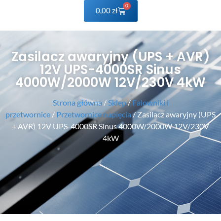
0
0,00
zł
Zasilacz awaryjny (UPS + AVR)
12V UPS-4000SR Sinus
4000W/2000W 12V/230V 4kW
Strona główna
/
Sklep
/
Falowniki i
przetwornice
/
Przetwornice napięcia
/ Zasilacz awaryjny (UPS
+ AVR) 12V UPS-4000SR Sinus 4000W/2000W 12V/230V
4kW