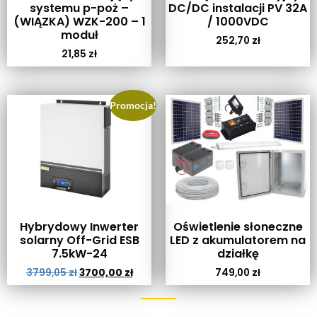
systemu p-poż –
DC/DC instalacji PV 32A
(WIĄZKA) WZK-200 – 1
/ 1000VDC
moduł
252,70
zł
21,85
zł
Promocja!
Hybrydowy Inwerter
Oświetlenie słoneczne
solarny Off-Grid ESB
LED z akumulatorem na
7.5kW-24
działkę
3799,05
zł
3700,00
zł
749,00
zł