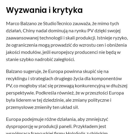
Wyzwania i krytyka
Marco Balzano ze StudioTecnico zauważa, że mimo tych
działań, Chiny nadal dominują na rynku PV dzięki swojej
zaawansowanej technologii i skali produkcji. Istnieje ryzyko,
że ograniczenia mogą prowadzić do wzrostu cen i obniżenia
jakości modułów, jeśli europejscy producenci nie będą w
stanie szybko nadrobić zaległości.
Balzano sugeruje, że Europa powinna skupić się na
recyklingu i strategiach drugiego życia dla komponentów
PV, co mogłoby stać się przewagą konkurencyjną w dłuższej
perspektywie. Podkreśla również, że w przeszłości Europa
była liderem w tej dziedzinie, ale zmiany polityczne i
przemysłowe zmieniły ten układ sił.
Europa podejmuje różne działania, aby zmniejszyć
dysproporcję w produkcji paneli. Przykładem jest
współpraca francuskiej firmy HoloSolis z chińskim