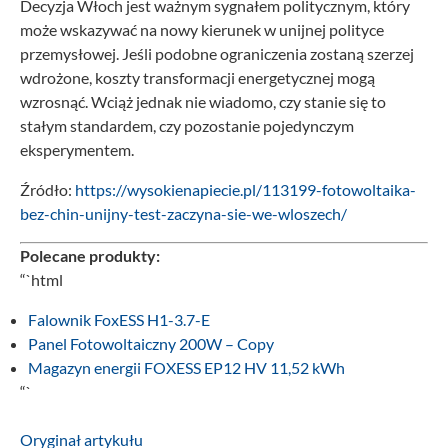
Decyzja Włoch jest ważnym sygnałem politycznym, który
może wskazywać na nowy kierunek w unijnej polityce
przemysłowej. Jeśli podobne ograniczenia zostaną szerzej
wdrożone, koszty transformacji energetycznej mogą
wzrosnąć. Wciąż jednak nie wiadomo, czy stanie się to
stałym standardem, czy pozostanie pojedynczym
eksperymentem.
Źródło:
https://wysokienapiecie.pl/113199-fotowoltaika-
bez-chin-unijny-test-zaczyna-sie-we-wloszech/
Polecane produkty:
“`html
Falownik FoxESS H1-3.7-E
Panel Fotowoltaiczny 200W – Copy
Magazyn energii FOXESS EP12 HV 11,52 kWh
“`
Oryginał artykułu