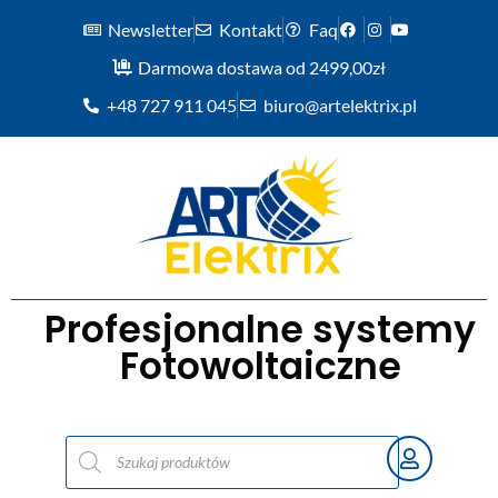
Newsletter
Kontakt
Faq
Darmowa dostawa od 2499,00zł
+48 727 911 045
biuro@artelektrix.pl
Profesjonalne systemy
Fotowoltaiczne