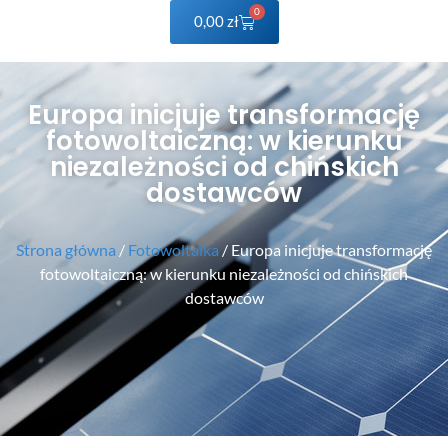
0
0,00
zł
Europa inicjuje transformację
fotowoltaiczną: w kierunku
niezależności od chińskich
dostawców
Strona główna
/
Fotowoltaika
/ Europa inicjuje transformację
fotowoltaiczną: w kierunku niezależności od chińskich
dostawców