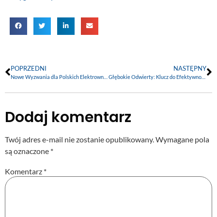
POPRZEDNI
NASTĘPNY
Nowe Wyzwania dla Polskich Elektrowni Węglowych: Aukcje Mocy i Przyszłość Energetyki
Głębokie Odwierty: Klucz do Efektywności i Trwałości Geotermii
Dodaj komentarz
Twój adres e-mail nie zostanie opublikowany.
Wymagane pola
są oznaczone
*
Komentarz
*