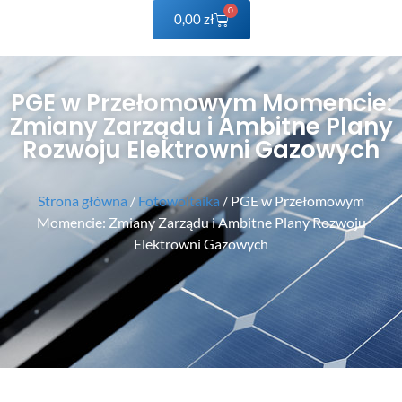
0
0,00
zł
PGE w Przełomowym Momencie:
Zmiany Zarządu i Ambitne Plany
Rozwoju Elektrowni Gazowych
Strona główna
/
Fotowoltaika
/ PGE w Przełomowym
Momencie: Zmiany Zarządu i Ambitne Plany Rozwoju
Elektrowni Gazowych