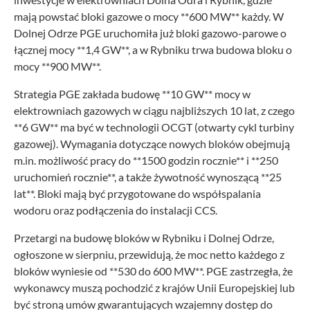
mają powstać bloki gazowe o mocy **600 MW** każdy. W
Dolnej Odrze PGE uruchomiła już bloki gazowo-parowe o
łącznej mocy **1,4 GW**, a w Rybniku trwa budowa bloku o
mocy **900 MW**.
Strategia PGE zakłada budowę **10 GW** mocy w
elektrowniach gazowych w ciągu najbliższych 10 lat, z czego
**6 GW** ma być w technologii OCGT (otwarty cykl turbiny
gazowej). Wymagania dotyczące nowych bloków obejmują
m.in. możliwość pracy do **1500 godzin rocznie** i **250
uruchomień rocznie**, a także żywotność wynoszącą **25
lat**. Bloki mają być przygotowane do współspalania
wodoru oraz podłączenia do instalacji CCS.
Przetargi na budowę bloków w Rybniku i Dolnej Odrze,
ogłoszone w sierpniu, przewidują, że moc netto każdego z
bloków wyniesie od **530 do 600 MW**. PGE zastrzegła, że
wykonawcy muszą pochodzić z krajów Unii Europejskiej lub
być stroną umów gwarantujących wzajemny dostęp do