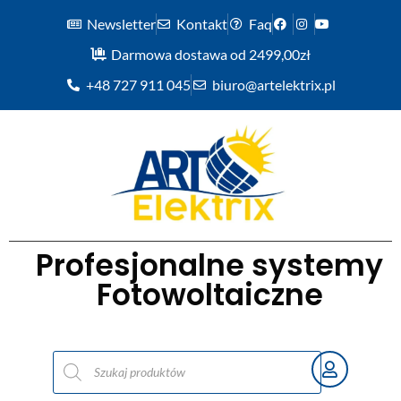
Newsletter
Kontakt
Faq
Darmowa dostawa od 2499,00zł
+48 727 911 045
biuro@artelektrix.pl
Profesjonalne systemy
Fotowoltaiczne