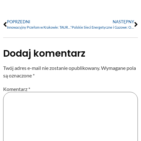
POPRZEDNI
NASTĘPNY
Innowacyjny Przełom w Krakowie: TAURON Uruchamia Magazyn Energii o Pojemności 16 MWh
“Polskie Sieci Energetyczne i Gazowe: Odporność na Zimowe Wyzwania i Rekordy Zapotrzebowania”
Dodaj komentarz
Twój adres e-mail nie zostanie opublikowany.
Wymagane pola
są oznaczone
*
Komentarz
*