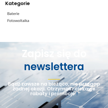
Kategorie
Baterie
Fotowoltaika
Zapisz się do
newslettera
Bądź zawsze na bieżąco, nie przegap
żadnej okazji. Otrzymasz ciekawe
rabaty i promocje
!