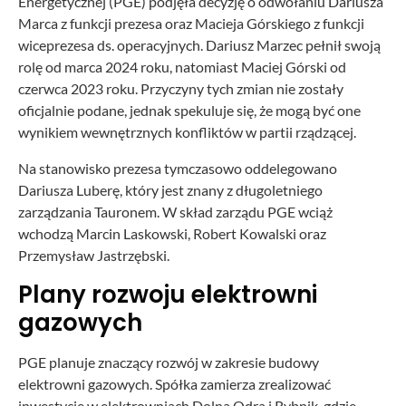
Energetycznej (PGE) podjęła decyzję o odwołaniu Dariusza
Marca z funkcji prezesa oraz Macieja Górskiego z funkcji
wiceprezesa ds. operacyjnych. Dariusz Marzec pełnił swoją
rolę od marca 2024 roku, natomiast Maciej Górski od
czerwca 2023 roku. Przyczyny tych zmian nie zostały
oficjalnie podane, jednak spekuluje się, że mogą być one
wynikiem wewnętrznych konfliktów w partii rządzącej.
Na stanowisko prezesa tymczasowo oddelegowano
Dariusza Luberę, który jest znany z długoletniego
zarządzania Tauronem. W skład zarządu PGE wciąż
wchodzą Marcin Laskowski, Robert Kowalski oraz
Przemysław Jastrzębski.
Plany rozwoju elektrowni
gazowych
PGE planuje znaczący rozwój w zakresie budowy
elektrowni gazowych. Spółka zamierza zrealizować
inwestycje w elektrowniach Dolna Odra i Rybnik, gdzie