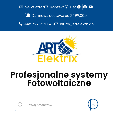
Newsletter
Kontakt
Faq
Darmowa dostawa od 2499,00zł
+48 727 911 045
biuro@artelektrix.pl
Profesjonalne systemy
Fotowoltaiczne