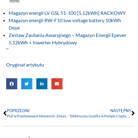
“`html
Magazyn energii LV GSL 51-100 [5,12kWh] RACKOWY
Magazyn energii RW-F10 low voltage battery 10kWh
Deye
Zestaw Zasilania Awaryjnego – Magazyn Energii Epever
5.12kWh + Inwerter Hybrydowy
“`
Oryginał artykułu
POPRZEDNI
NASTĘPNY
PGE w Przełomowym Momencie: Zmiany Zarządu i Ambitne Plany Rozwoju Elektrowni Gazowych
“Elektryczna Grzałka w Pompie Ciepła: Kluczowy Element dla Efektywności w Ekstremalnym Chłodzie”