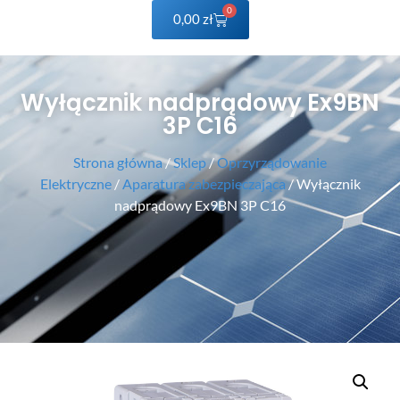
0
0,00
zł
Wyłącznik nadprądowy Ex9BN
3P C16
Strona główna
/
Sklep
/
Oprzyrządowanie
Elektryczne
/
Aparatura zabezpieczająca
/ Wyłącznik
nadprądowy Ex9BN 3P C16