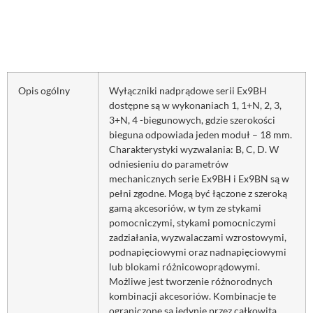
Opis ogólny
Wyłączniki nadprądowe serii Ex9BH
dostępne są w wykonaniach 1, 1+N, 2, 3,
3+N, 4 -biegunowych, gdzie szerokości
bieguna odpowiada jeden moduł – 18 mm.
Charakterystyki wyzwalania: B, C, D. W
odniesieniu do parametrów
mechanicznych serie Ex9BH i Ex9BN są w
pełni zgodne. Mogą być łączone z szeroką
gamą akcesoriów, w tym ze stykami
pomocniczymi, stykami pomocniczymi
zadziałania, wyzwalaczami wzrostowymi,
podnapięciowymi oraz nadnapięciowymi
lub blokami różnicowoprądowymi.
Możliwe jest tworzenie różnorodnych
kombinacji akcesoriów. Kombinacje te
ograniczone są jedynie przez całkowitą