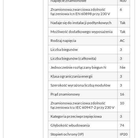
Napięcie znamionowe
400
Znamionowa zwarciowa zdolność
6
łączeniowa Icn EN 60898 przy 230 V
Nadaje się do instalacji podtynkowych
Tak
Możliwość dodatkowego wyposażenia
Tak
Rodzaj napięcia
AC
Liczba biegunów
3
Liczba biegunów (całkowita)
3
Jednocześnie rozłączany biegun N
Nie
Klasa ograniczania energii
3
Szerokość wyrażona liczbą modułów
3
Prąd znamionowy
16
Znamionowa zwarciowa zdolność
10
łączeniowa Icu IEC 60947-2 przy 230 V
Kategoria przeciwprzepięciowa
3
Głębokość wbudowania
74
Stopień ochrony (IP)
IP20