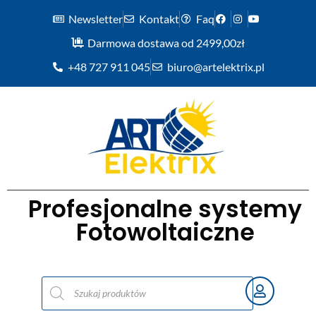
Newsletter
Kontakt
Faq
Darmowa dostawa od 2499,00zł
+48 727 911 045
biuro@artelektrix.pl
Profesjonalne systemy
Fotowoltaiczne