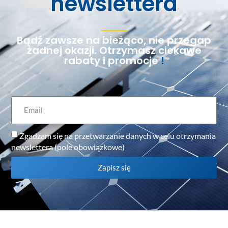
newslettera
Bądź zawsze na bieżąco, nie przegap
żadnej okazji. Otrzymasz ciekawe
rabaty i promocje
!
Zgadzam się na przetwarzanie danych w celu otrzymania
newslettera (pole obowiązkowe)
Zapisz się