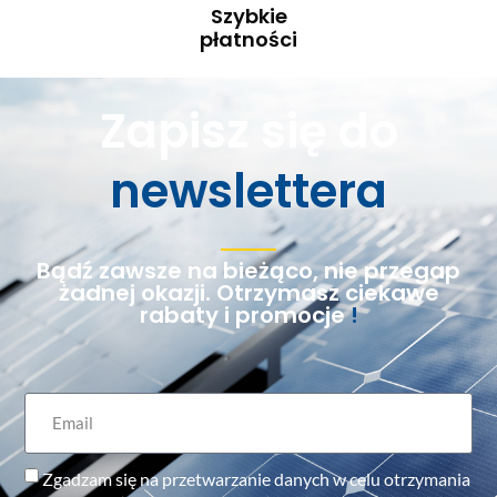
Szybkie
płatności
Zapisz się do
newslettera
Bądź zawsze na bieżąco, nie przegap
żadnej okazji. Otrzymasz ciekawe
rabaty i promocje
!
Zgadzam się na przetwarzanie danych w celu otrzymania