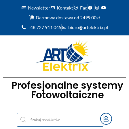
Newsletter
Kontakt
Faq
Darmowa dostawa od 2499,00zł
+48 727 911 045
biuro@artelektrix.pl
Profesjonalne systemy
Fotowoltaiczne