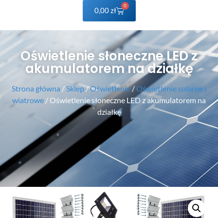
0
0,00
zł
Oświetlenie słoneczne LED z
akumulatorem na działkę
Strona główna
/
Sklep
/
Oświetlenie
/
Oświetlenie solarne i
wiatrowe
/ Oświetlenie słoneczne LED z akumulatorem na
działkę