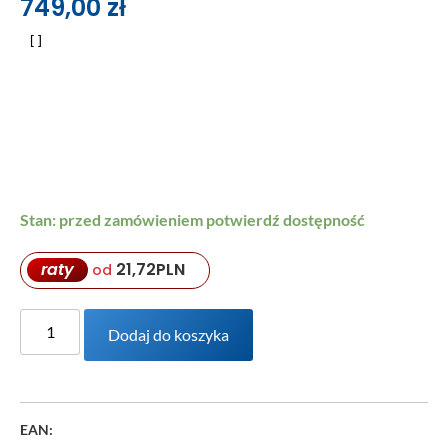
749,00
zł
Stan: przed zamówieniem potwierdź dostępność
raty
21,72
PLN
od
Dodaj do koszyka
EAN: