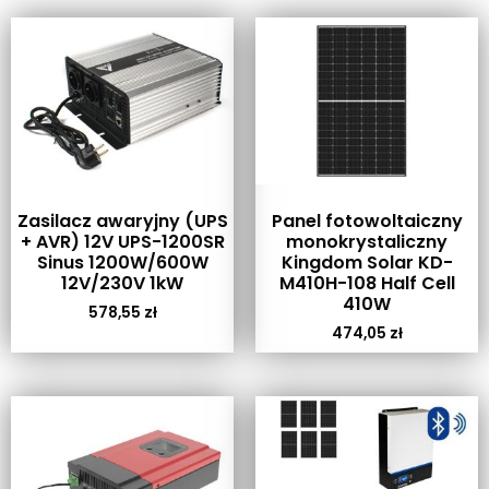
Zasilacz awaryjny (UPS
Panel fotowoltaiczny
+ AVR) 12V UPS-1200SR
monokrystaliczny
Sinus 1200W/600W
Kingdom Solar KD-
12V/230V 1kW
M410H-108 Half Cell
410W
578,55
zł
474,05
zł