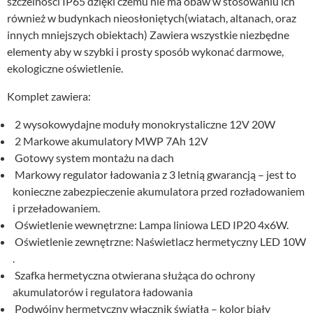
szczelności IP65 dzięki czemu nie ma obaw w stosowaniu ich
również w budynkach nieosłoniętych(wiatach, altanach, oraz
innych mniejszych obiektach) Zawiera wszystkie niezbędne
elementy aby w szybki i prosty sposób wykonać darmowe,
ekologiczne oświetlenie.
Komplet zawiera:
2 wysokowydajne moduły monokrystaliczne 12V 20W
2 Markowe akumulatory MWP 7Ah 12V
Gotowy system montażu na dach
Markowy regulator ładowania z 3 letnią gwarancją – jest to
konieczne zabezpieczenie akumulatora przed rozładowaniem
i przeładowaniem.
Oświetlenie wewnętrzne: Lampa liniowa LED IP20 4x6W.
Oświetlenie zewnętrzne: Naświetlacz hermetyczny LED 10W
.
Szafka hermetyczna otwierana służąca do ochrony
akumulatorów i regulatora ładowania
Podwójny hermetyczny włącznik światła – kolor biały