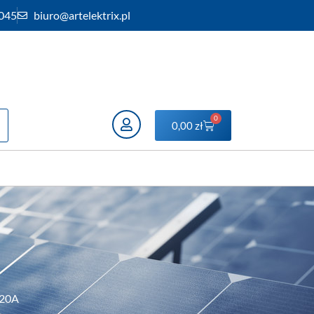
 045
biuro@artelektrix.pl
0
0,00
zł
 20A