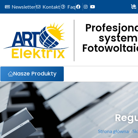
Newsletter
Kontakt
Faq
Profesjon
system
Fotowolta
Nasze Produkty
Regu
Strona główna
/
Sk