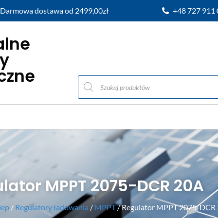
Darmowa dostawa od 2499,00zł
+48 727 911
alne
y
iczne
lator MPPT 2075-DCR 20A
lep
/
Regulatory ładowania
/
MPPT
/ Regulator MPPT 2075-DCR