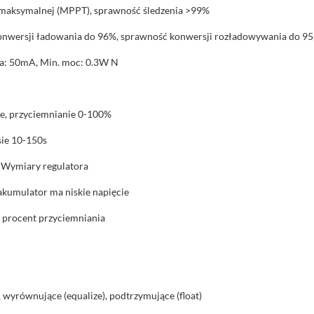
 maksymalnej (MPPT), sprawność śledzenia >99%
onwersji ładowania do 96%, sprawność konwersji rozładowywania do 9
ja: 50mA, Min. moc: 0.3W N
e, przyciemnianie 0-100%
sie 10-150s
1 Wymiary regulatora
kumulator ma niskie napięcie
i procent przyciemniania
wyrównujące (equalize), podtrzymujące (float)