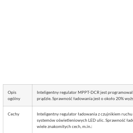
Opis
I
nteligentny regulator MPPT-DCR jest programowalny
ogólny
prądzie. Sprawność ładowania jest o około 20% wyż
Cechy
Inteligentny regulator ładowania z czujnikiem ruc
systemów oświetleniowych LED ulic. Sprawność łado
wiele znakomitych cech, m.in.: