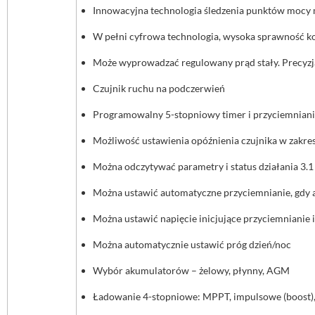
Innowacyjna technologia śledzenia punktów mocy
W pełni cyfrowa technologia, wysoka sprawność k
Może wyprowadzać regulowany prąd stały. Precyz
Czujnik ruchu na podczerwień
Programowalny 5-stopniowy timer i przyciemniani
Możliwość ustawienia opóźnienia czujnika w zakre
Można odczytywać parametry i status działania 3.
Można ustawić automatyczne przyciemnianie, gdy a
Można ustawić napięcie inicjujące przyciemnianie 
Można automatycznie ustawić próg dzień/noc
Wybór akumulatorów – żelowy, płynny, AGM
Ładowanie 4-stopniowe: MPPT, impulsowe (boost), 