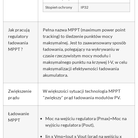
Stopień ochrony
IP32
Jak pracują
Pełna nazwa MPPT (maximum power point
regulatory
tracking) to śledzenie punktów mocy
ładowania
maksymalnej. Jest to zaawansowany sposób
MPPT ?
ładowania, polegający na wykrywaniu w
czasie rzeczywistym mocy modułu i
maksymalnego punktu na krzywej I-V, w celu
maksymalizacji efektywności ładowania
akumulatora.
Zwiększenie
W większości sytuacji technologia MPPT
prądu
"zwiększy" prąd ładowania modułów PV.
Ładowanie
Moc na wejściu regulatora (Pmax)=Moc na
MPPT
wyjściu regulatora (Pout),
Iin x Vmp=lout x Vout (prąd na wejściu x