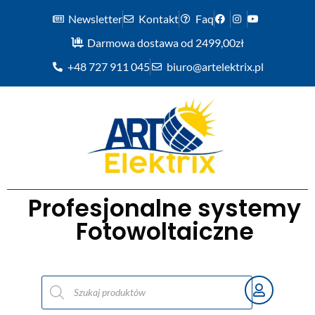
Newsletter
Kontakt
Faq
Darmowa dostawa od 2499,00zł
+48 727 911 045
biuro@artelektrix.pl
Profesjonalne systemy
Fotowoltaiczne