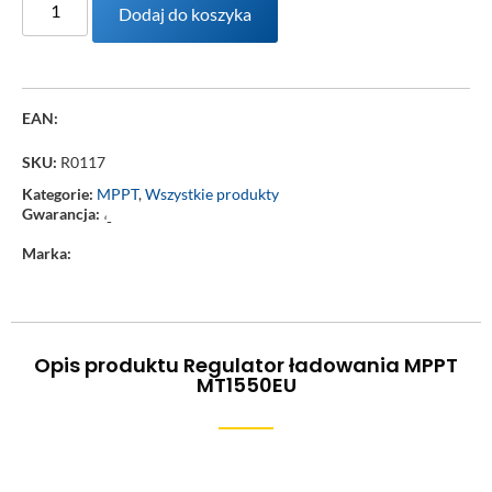
Dodaj do koszyka
EAN:
SKU:
R0117
Kategorie:
MPPT
,
Wszystkie produkty
Gwarancja:
‘-
Marka:
Opis produktu Regulator ładowania MPPT
MT1550EU