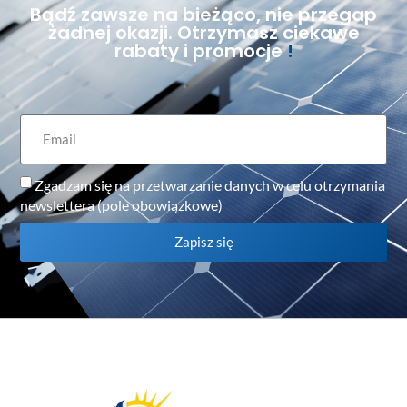
Bądź zawsze na bieżąco, nie przegap
żadnej okazji. Otrzymasz ciekawe
rabaty i promocje
!
Zgadzam się na przetwarzanie danych w celu otrzymania
newslettera (pole obowiązkowe)
Zapisz się