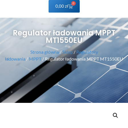
0
0,00
zł
Regulator ładowania MPPT
MT1550EU
Strona główna
/
Sklep
/
Regulatory
ładowania
/
MPPT
/ Regulator ładowania MPPT MT1550EU