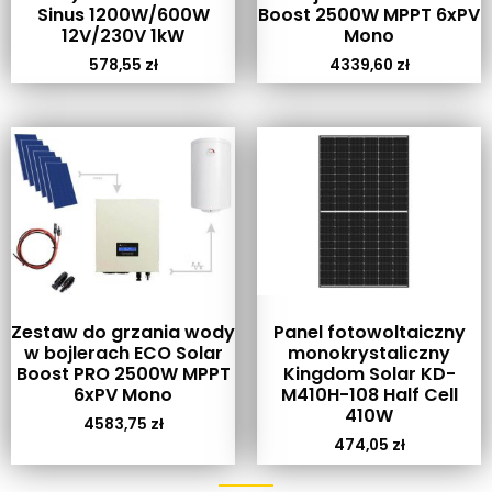
Sinus 1200W/600W
Boost 2500W MPPT 6xPV
12V/230V 1kW
Mono
578,55
zł
4339,60
zł
Zestaw do grzania wody
Panel fotowoltaiczny
w bojlerach ECO Solar
monokrystaliczny
Boost PRO 2500W MPPT
Kingdom Solar KD-
6xPV Mono
M410H-108 Half Cell
410W
4583,75
zł
474,05
zł