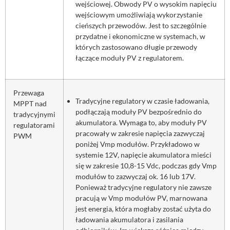
wejściowej. Obwody PV o wysokim napięciu
wejściowym umożliwiają wykorzystanie
cieńszych przewodów. Jest to szczególnie
przydatne i ekonomiczne w systemach, w
których zastosowano długie przewody
łączące moduły PV z regulatorem.
Przewaga
Tradycyjne regulatory w czasie ładowania,
MPPT nad
podłączają moduły PV bezpośrednio do
tradycyjnymi
akumulatora. Wymaga to, aby moduły PV
regulatorami
pracowały w zakresie napięcia zazwyczaj
PWM
poniżej Vmp modułów. Przykładowo w
systemie 12V, napięcie akumulatora mieści
się w zakresie 10,8-15 Vdc, podczas gdy Vmp
modułów to zazwyczaj ok. 16 lub 17V.
Ponieważ tradycyjne regulatory nie zawsze
pracują w Vmp modułów PV, marnowana
jest energia, która mogłaby zostać użyta do
ładowania akumulatora i zasilania