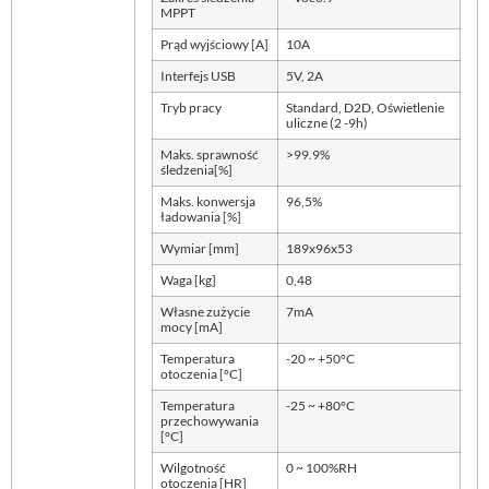
MPPT
Prąd wyjściowy [A]
10A
Interfejs USB
5V, 2A
Tryb pracy
Standard, D2D, Oświetlenie
uliczne (2 -9h)
Maks. sprawność
>99.9%
śledzenia[%]
Maks. konwersja
96,5%
ładowania [%]
Wymiar [mm]
189x96x53
Waga [kg]
0,48
Własne zużycie
7mA
mocy [mA]
Temperatura
-20 ~ +50°C
otoczenia [°C]
Temperatura
-25 ~ +80°C
przechowywania
[°C]
Wilgotność
0 ~ 100%RH
otoczenia [HR]