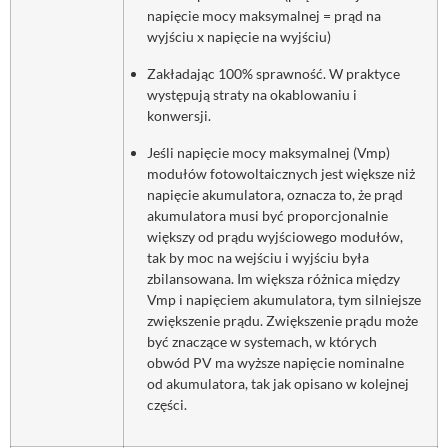
napięcie mocy maksymalnej = prąd na
wyjściu x napięcie na wyjściu)
Zakładając 100% sprawność. W praktyce
występują straty na okablowaniu i
konwersji.
Jeśli napięcie mocy maksymalnej (Vmp)
modułów fotowoltaicznych jest większe niż
napięcie akumulatora, oznacza to, że prąd
akumulatora musi być proporcjonalnie
większy od prądu wyjściowego modułów,
tak by moc na wejściu i wyjściu była
zbilansowana. Im większa różnica między
Vmp i napięciem akumulatora, tym silniejsze
zwiększenie prądu. Zwiększenie prądu może
być znaczące w systemach, w których
obwód PV ma wyższe napięcie nominalne
od akumulatora, tak jak opisano w kolejnej
części.