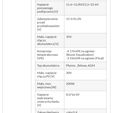
Napięcie
11.6~12.8V/23.2~25.6V
ponownego
podłączenia [V]
Zabezpieczenie
15.5/31.0V
przed
przeładowaniem
[V]
Maks. napięcie
35V
złącza
akumulatora [V]
Kompresja
-4.17mV/K na ogniwo
temperaturowa
(Boost, Equalization)
[V/K]
-3.33mV/K na ogniwo (Float)
Typ akumulatora
Płynny , Żelowy, AGM
Maks. napięcie
30V
złącza PV [V]
Maks. moc
200W
wejściowa [W]
Napięcie
8.0/16.0V
wykrywania
zmierzchu/świtu
[V]
Zakres śledzenia
~Voc0.9