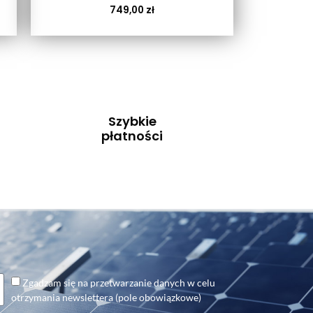
749,00
zł
Szybkie
płatności
Zgadzam się na przetwarzanie danych w celu
otrzymania newslettera (pole obowiązkowe)