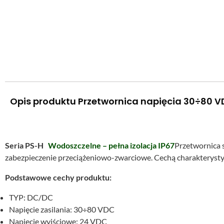
Opis produktu Przetwornica napięcia 30÷80 V
Seria PS-H
Wodoszczelne – pełna izolacja IP67
Przetwornica 
zabezpieczenie przeciążeniowo-zwarciowe. Cechą charakterystyc
Podstawowe cechy produktu:
TYP: DC/DC
Napięcie zasilania: 30÷80 VDC
Napięcie wyjściowe: 24 VDC