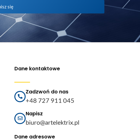
isz się
Dane kontaktowe
Zadzwoń do nas
+48 727 911 045
Napisz
biuro@artelektrix.pl
Dane adresowe