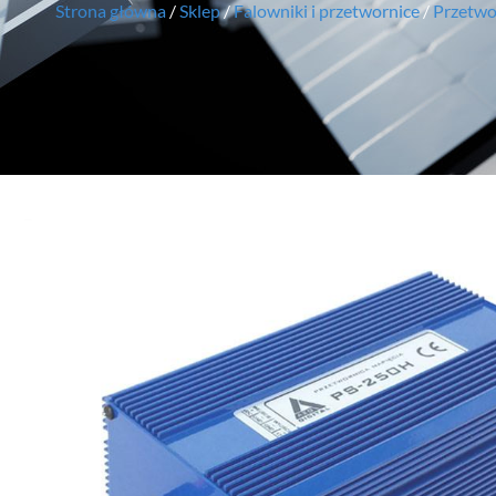
Strona główna
/
Sklep
/
Falowniki i przetwornice
/
Przetwor