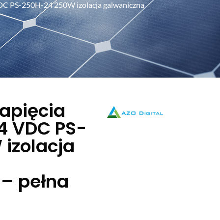
VDC PS-250H-24 250W izolacja galwaniczna
napięcia
4 VDC PS-
izolacja
– pełna