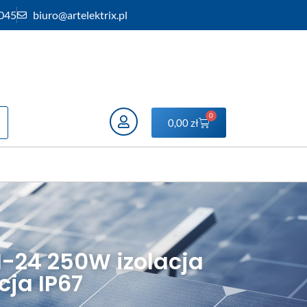
 045
biuro@artelektrix.pl
0
0,00
zł
-24 250W izolacja
ja IP67