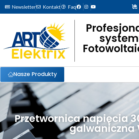
Newsletter
Kontakt
Faq
Profesjon
system
Fotowolta
Nasze Produkty
Przetwornica napięcia 
galwaniczna W