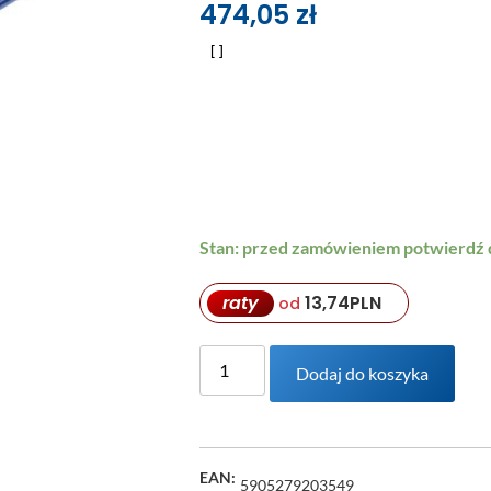
474,05
zł
Stan: przed zamówieniem potwierdź
raty
13,74
PLN
od
Dodaj do koszyka
EAN:
5905279203549