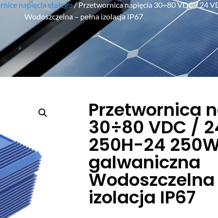
nice napięcia stałego
/ Przetwornica napięcia 30÷80 VDC / 24 
Wodoszczelna – pełna izolacja IP67
Przetwornica 
30÷80 VDC / 2
250H-24 250W 
galwaniczna
Wodoszczelna 
izolacja IP67