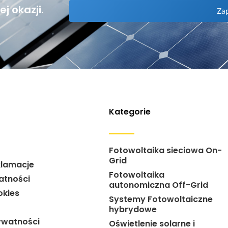
j okazji.
Zap
Kategorie
Fotowoltaika sieciowa On-
Grid
klamacje
Fotowoltaika
atności
autonomiczna Off-Grid
okies
Systemy Fotowoltaiczne
hybrydowe
ywatności
Oświetlenie solarne i