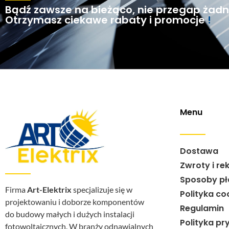
Bądź zawsze na bieżąco, nie przegap żadne
Otrzymasz ciekawe rabaty i promocje
!
Menu
Dostawa
Zwroty i re
Sposoby pł
Firma
Art-Elektrix
specjalizuje się w
Polityka co
projektowaniu i doborze komponentów
Regulamin
do budowy małych i dużych instalacji
Polityka pr
fotowoltaicznych. W branży odnawialnych