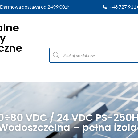
Darmowa dostawa od 2499,00zł
+48 727 911
alne
y
iczne
30÷80 VDC / 24 VDC PS-250H
odoszczelna – pełna izolac