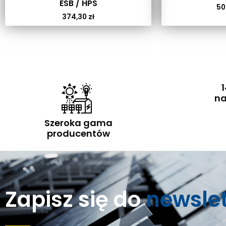
ESB / HPS
50
374,30
zł
1
na
Szeroka gama
producentów
Zapisz się do
newsle