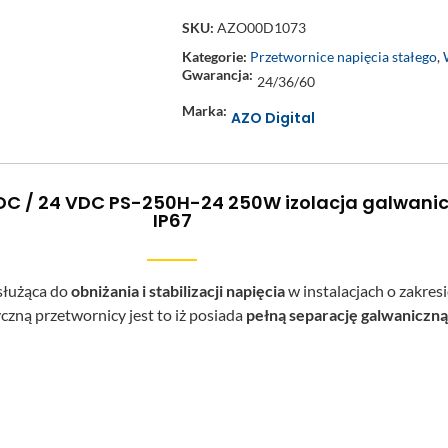
SKU:
AZO00D1073
Kategorie:
Przetwornice napięcia stałego
,
Gwarancja:
24/36/60
Marka:
AZO Digital
DC / 24 VDC PS-250H-24 250W izolacja galwanic
IP67
służąca do
obniżania i stabilizacji napięcia
w instalacjach o zakresi
zną przetwornicy jest to iż posiada
pełną separację galwaniczną