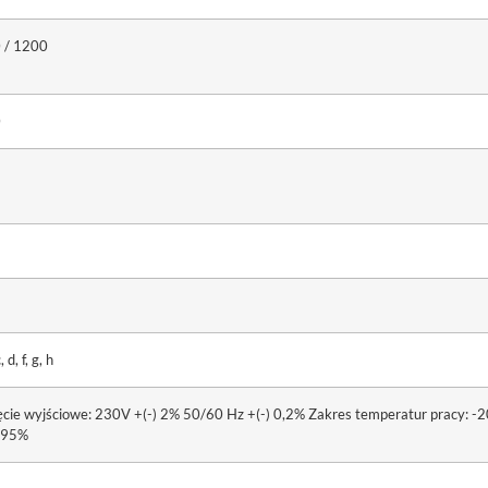
 / 1200
0
, d, f, g, h
cie wyjściowe: 230V +(-) 2% 50/60 Hz +(-) 0,2% Zakres temperatur pracy: -2
 95%