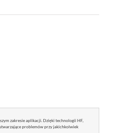
ym zakresie aplikacji. Dzięki technologii HF,
e stwarzające problemów przy jakichkolwiek