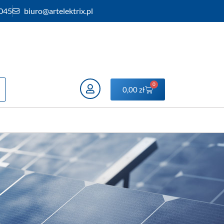
 045
biuro@artelektrix.pl
0
0,00
zł