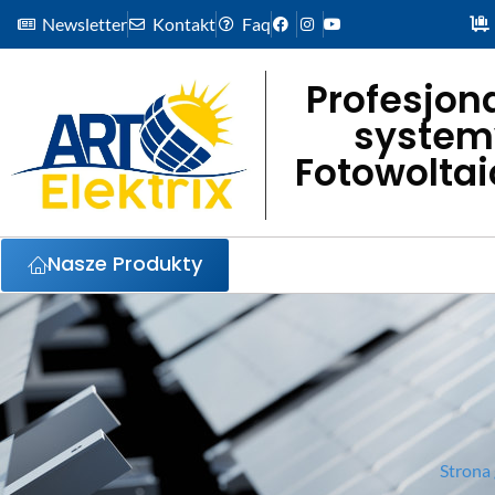
Newsletter
Kontakt
Faq
Profesjon
system
Fotowolta
Nasze Produkty
Strona