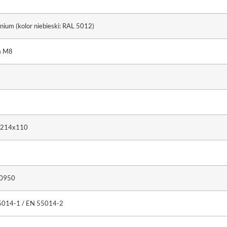
nium (kolor niebieski: RAL 5012)
a M8
x214x110
0950
014-1 / EN 55014-2