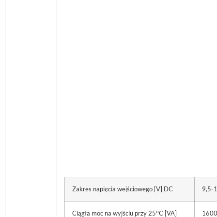
Zakres napięcia wejściowego [V] DC
9,5-
o
Ciągła moc na wyjściu przy 25
C [VA]
160