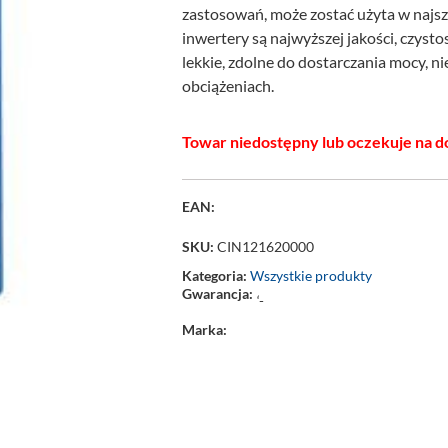
zastosowań, może zostać użyta w najsze
inwertery są najwyższej jakości, czys
lekkie, zdolne do dostarczania mocy, n
obciążeniach.
Towar niedostępny lub oczekuje na d
EAN:
SKU:
CIN121620000
Kategoria:
Wszystkie produkty
Gwarancja:
‘-
Marka: