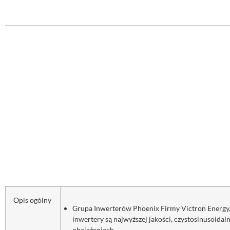
Opis ogólny
Grupa Inwerterów Phoenix Firmy Victron Energy, s
inwertery są najwyższej jakości, czystosinusoida
obciążeniach.