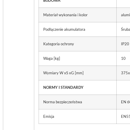
BUDOWA
Materiał wykonania i kolor
alumi
Podłączenie akumulatora
Śrub
Kategoria ochrony
IP20
Waga [kg]
10
Wymiary W xS xG [mm]
375
NORMY I STANDARDY
Norma bezpieczeństwa
EN 6
Emisja
EN55