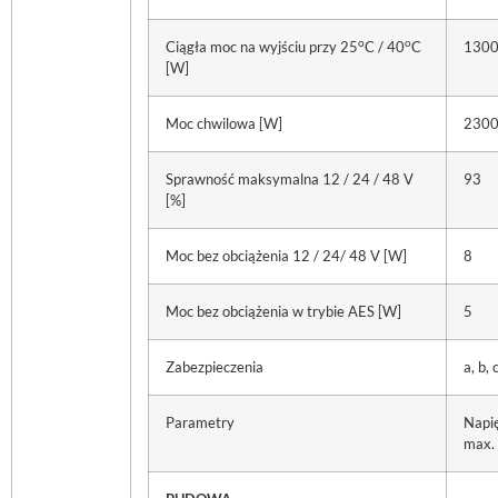
o
o
Ciągła moc na wyjściu przy 25
C / 40
C
1300
[W]
Moc chwilowa [W]
230
Sprawność maksymalna 12 / 24 / 48 V
93
[%]
Moc bez obciążenia 12 / 24/ 48 V [W]
8
Moc bez obciążenia w trybie AES [W]
5
Zabezpieczenia
a, b, c
Parametry
Napię
max.