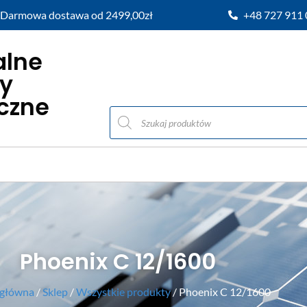
Darmowa dostawa od 2499,00zł
+48 727 911
alne
y
iczne
Phoenix C 12/1600
 główna
/
Sklep
/
Wszystkie produkty
/ Phoenix C 12/1600