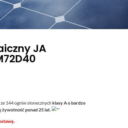
aiczny JA
M72D40
 ze 144 ogniw słonecznych
klasy A o bardzo
ją
żywotność ponad 25 lat.
ostawę.