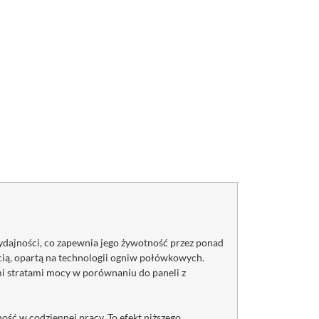
ydajności, co zapewnia jego żywotność przez ponad
ią, opartą na technologii ogniw połówkowych.
ymi stratami mocy w porównaniu do paneli z
ć w codziennej pracy. To efekt niższego