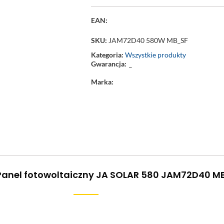
EAN:
SKU:
JAM72D40 580W MB_SF
Kategoria:
Wszystkie produkty
Gwarancja:
–
Marka:
Panel fotowoltaiczny JA SOLAR 580 JAM72D40 M