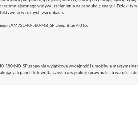
az zmniejszonego wpływu zacienienia na produkcję energii. Dzięki t
 efektywniej w różnych warunkach.
znego JAM72D40-580/MB_SF Deep Blue 4.0 to:
-580/MB_SF zapewnia wyjątkową wydajność i umożliwia maksymalne wyko
kujących paneli fotowoltaicznych o wysokiej sprawności, trwałości i d