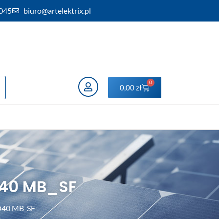
 045
biuro@artelektrix.pl
0
0,00
zł
D40 MB_SF
2D40 MB_SF