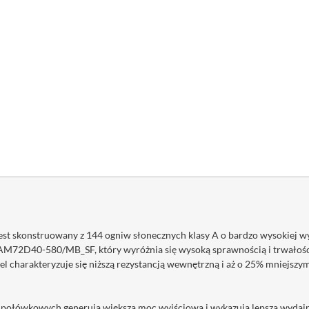
st skonstruowany z 144 ogniw słonecznych klasy A o bardzo wysokiej w
 JAM72D40-580/MB_SF, który wyróżnia się wysoką sprawnością i trwałośc
nel charakteryzuje się niższą rezystancją wewnętrzną i aż o 25% mniejsz
połówkowych generują większą moc wyjściową i wykazują lepszą wydajnoś