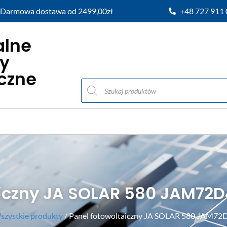
Darmowa dostawa od 2499,00zł
+48 727 911
alne
y
iczne
aiczny JA SOLAR 580 JAM72
szystkie produkty
/ Panel fotowoltaiczny JA SOLAR 580 JAM7