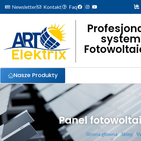
Newsletter
Kontakt
Faq
Profesjon
system
Fotowolta
Nasze Produkty
Panel fotowolt
Strona główna
/
Sklep
/
W