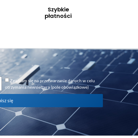
Szybkie
płatności
Zgadzam się na przetwarzanie danych w celu
otrzymania newslettera (pole obowiązkowe)
isz się