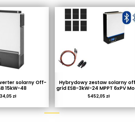
erter solarny Off-
Hybrydowy zestaw solarny of
SB 15kW-48
grid ESB-3kW-24 MPPT 6xPV M
34,05
zł
5452,05
zł