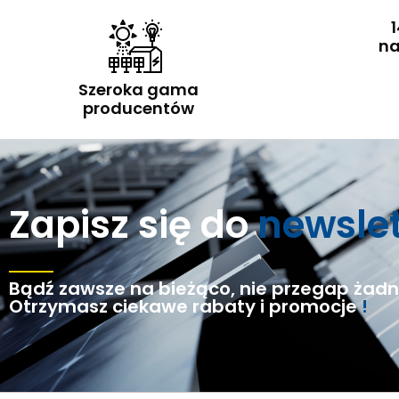
1
na
Szeroka gama
producentów
Zapisz się do
newsle
Bądź zawsze na bieżąco, nie przegap żadne
Otrzymasz ciekawe rabaty i promocje
!