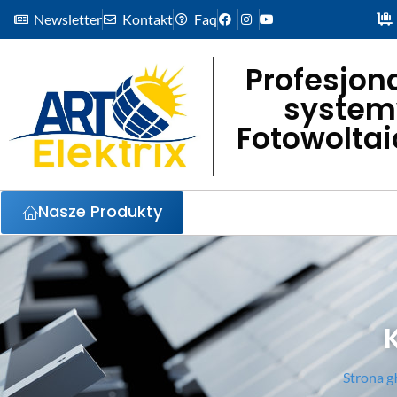
Newsletter
Kontakt
Faq
Profesjon
system
Fotowolta
Nasze Produkty
Strona 