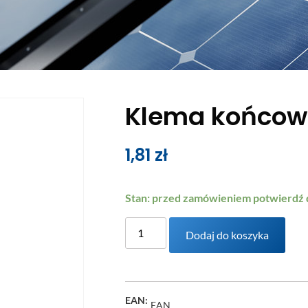
Klema końco
1,81
zł
Stan: przed zamówieniem potwierdź
Dodaj do koszyka
EAN:
EAN