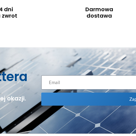
4 dni
Darmowa
 zwrot
dostawa
ttera
j okazji.
Zap