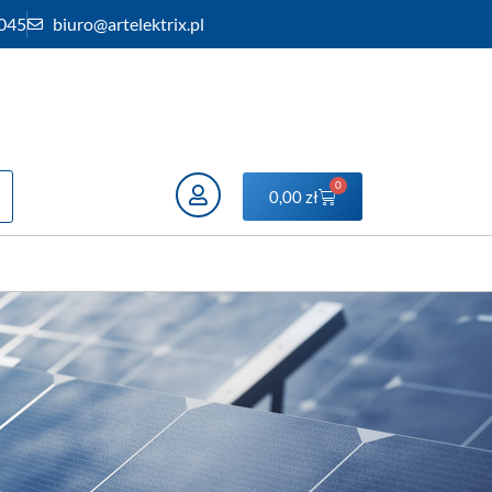
 045
biuro@artelektrix.pl
0
0,00
zł