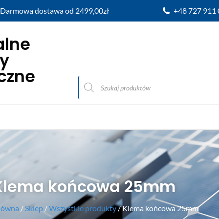
Darmowa dostawa od 2499,00zł
+48 727 911
alne
y
iczne
Klema końcowa 25mm
główna
/
Sklep
/
Wszystkie produkty
/ Klema końcowa 25mm