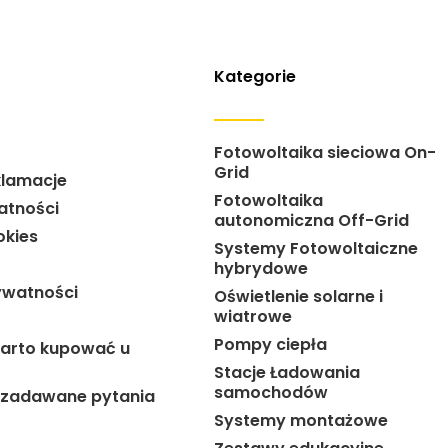
Kategorie
Fotowoltaika sieciowa On-
Grid
klamacje
Fotowoltaika
atności
autonomiczna Off-Grid
okies
Systemy Fotowoltaiczne
hybrydowe
ywatności
Oświetlenie solarne i
wiatrowe
Pompy ciepła
arto kupować u
Stacje Ładowania
samochodów
j zadawane pytania
Systemy montażowe