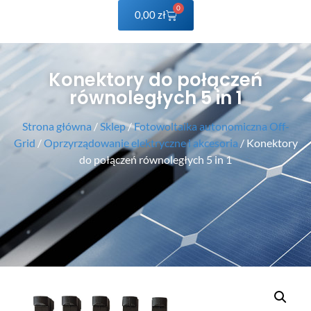
0
0,00
zł
Konektory do połączeń
równoległych 5 in 1
Strona główna
/
Sklep
/
Fotowoltaika autonomiczna Off-
Grid
/
Oprzyrządowanie elektryczne i akcesoria
/ Konektory
do połączeń równoległych 5 in 1