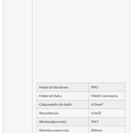
Materiał obudowy:
PPO
Materiał styku:
Miedź cynowana
Odpowiedni do kabli:
4.0mm²
Rezystancja:
≤
5mΩ
Wodoodporność:
IP67
Wymiary sworznia:
Ø4mm