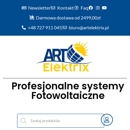
Newsletter
Kontakt
Faq
Darmowa dostawa od 2499,00zł
+48 727 911 045
biuro@artelektrix.pl
Profesjonalne systemy
Fotowoltaiczne