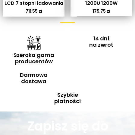
LCD 7 stopni ładowania
1200U 1200W
711,55
zł
175,75
zł
14 dni
na zwrot
Szeroka gama
producentów
Darmowa
dostawa
Szybkie
płatności
Zapisz się do