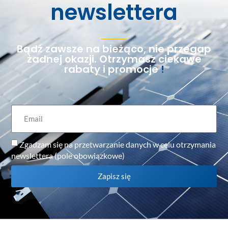
newslettera
Bądź zawsze na bieżąco, nie przegap
żadnej okazji. Otrzymasz ciekawe
rabaty i promocje
!
Zgadzam się na przetwarzanie danych w celu otrzymania
newslettera (pole obowiązkowe)
Zapisz się