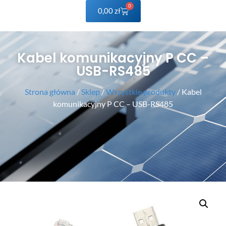
0
0,00
zł
Kabel komunikacyjny P CC –
USB-RS485
Strona główna
/
Sklep
/
Wszystkie produkty
/ Kabel
komunikacyjny P CC – USB-RS485