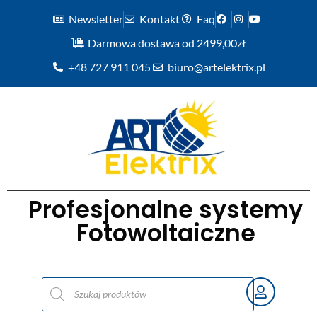
Newsletter
Kontakt
Faq
Darmowa dostawa od 2499,00zł
+48 727 911 045
biuro@artelektrix.pl
Profesjonalne systemy
Fotowoltaiczne