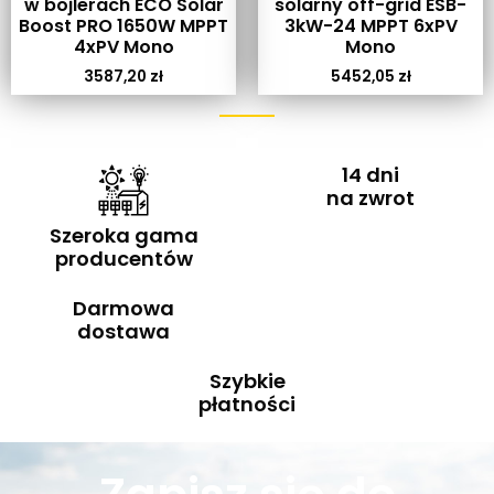
w bojlerach ECO Solar
solarny off-grid ESB-
Boost PRO 1650W MPPT
3kW-24 MPPT 6xPV
4xPV Mono
Mono
3587,20
zł
5452,05
zł
14 dni
na zwrot
Szeroka gama
producentów
Darmowa
dostawa
Szybkie
płatności