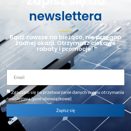
Zapisz się do
newslettera
Bądź zawsze na bieżąco, nie przegap
żadnej okazji. Otrzymasz ciekawe
rabaty i promocje
!
Zgadzam się na przetwarzanie danych w celu otrzymania
newslettera (pole obowiązkowe)
Zapisz się