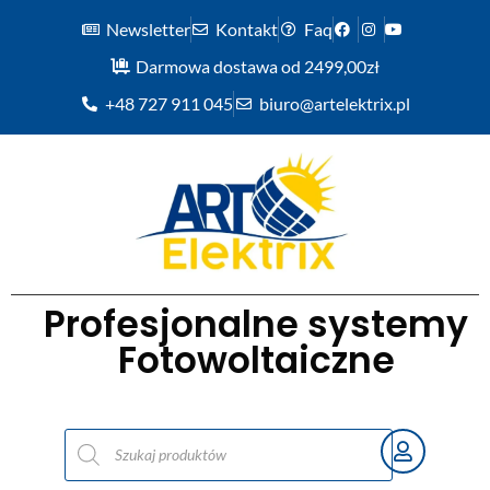
Newsletter
Kontakt
Faq
Darmowa dostawa od 2499,00zł
+48 727 911 045
biuro@artelektrix.pl
Profesjonalne systemy
Fotowoltaiczne