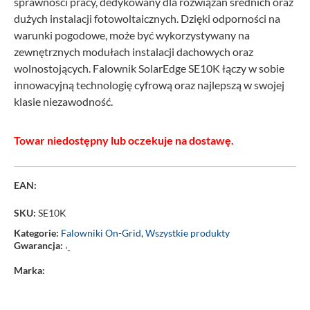
sprawności pracy, dedykowany dla rozwiązań średnich oraz
dużych instalacji fotowoltaicznych. Dzięki odporności na
warunki pogodowe, może być wykorzystywany na
zewnętrznych modułach instalacji dachowych oraz
wolnostojących. Falownik SolarEdge SE10K łączy w sobie
innowacyjną technologię cyfrową oraz najlepszą w swojej
klasie niezawodność.
Towar niedostępny lub oczekuje na dostawę.
EAN:
SKU:
SE10K
Kategorie:
Falowniki On-Grid
,
Wszystkie produkty
Gwarancja:
‘-
Marka: