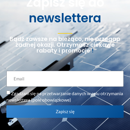
Zapisz się do
newslettera
Bądź zawsze na bieżąco, nie przegap
żadnej okazji. Otrzymasz ciekawe
rabaty i promocje
!
Zgadzam się na przetwarzanie danych w celu otrzymania
newslettera (pole obowiązkowe)
Zapisz się