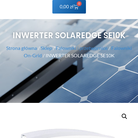
0
0,00
zł
INWERTER SOLAREDGE SE10K
Strona główna
/
Sklep
/
Falowniki i przetwornice
/
Falowniki
On-Grid
/ INWERTER SOLAREDGE SE10K