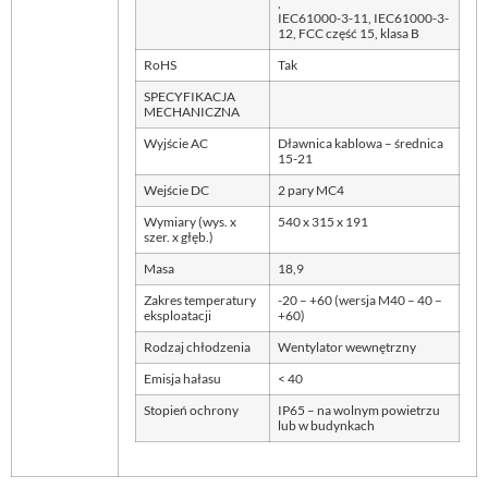
,
IEC61000-3-11, IEC61000-3-
12, FCC część 15, klasa B
RoHS
Tak
SPECYFIKACJA
MECHANICZNA
Wyjście AC
Dławnica kablowa – średnica
15-21
Wejście DC
2 pary MC4
Wymiary (wys. x
540 x 315 x 191
szer. x głęb.)
Masa
18,9
Zakres temperatury
-20 – +60 (wersja M40 – 40 –
eksploatacji
+60)
Rodzaj chłodzenia
Wentylator wewnętrzny
Emisja hałasu
< 40
Stopień ochrony
IP65 – na wolnym powietrzu
lub w budynkach