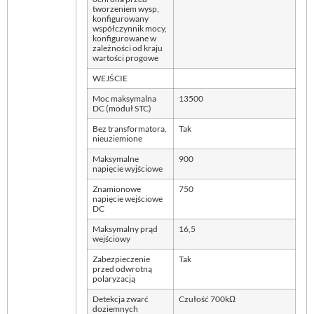
tworzeniem wysp,
konfigurowany
współczynnik mocy,
konfigurowane w
zależności od kraju
wartości progowe
WEJŚCIE
Moc maksymalna
13500
DC (moduł STC)
Bez transformatora,
Tak
nieuziemione
Maksymalne
900
napięcie wyjściowe
Znamionowe
750
napięcie wejściowe
DC
Maksymalny prąd
16,5
wejściowy
Zabezpieczenie
Tak
przed odwrotną
polaryzacją
Detekcja zwarć
Czułość 700kΩ
doziemnych