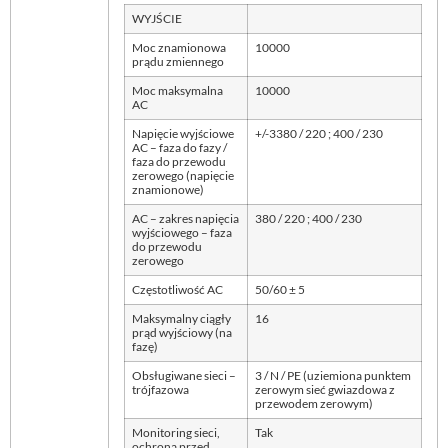
WYJŚCIE
Moc znamionowa
10000
prądu zmiennego
Moc maksymalna
10000
AC
Napięcie wyjściowe
+/-3380 / 220 ; 400 / 230
AC – faza do fazy /
faza do przewodu
zerowego (napięcie
znamionowe)
AC – zakres napięcia
380 / 220 ; 400 / 230
wyjściowego – faza
do przewodu
zerowego
Częstotliwość AC
50/60 ± 5
Maksymalny ciągły
16
prąd wyjściowy (na
fazę)
Obsługiwane sieci –
3 / N / PE (uziemiona punktem
trójfazowa
zerowym sieć gwiazdowa z
przewodem zerowym)
Monitoring sieci,
Tak
ochrona przed