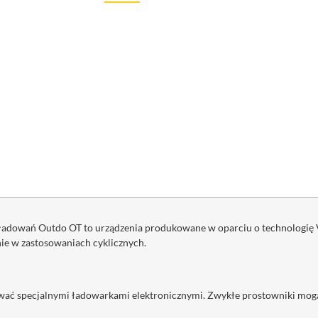
ładowań Outdo OT to urządzenia produkowane w oparciu o technologię VR
ie w zastosowaniach cyklicznych.
ć specjalnymi ładowarkami elektronicznymi. Zwykłe prostowniki mogą p