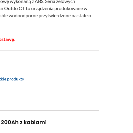
dowę wykonaną z ABS. Seria żelowych
ań Outdo OT to urządzenia produkowane w
kable wodoodporne przytwierdzone na stałe o
ostawę.
kie produkty
 200Ah z kablami