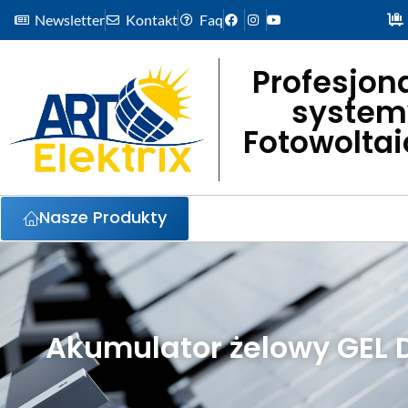
Newsletter
Kontakt
Faq
Profesjon
system
Fotowolta
Nasze Produkty
Akumulator żelowy GEL 