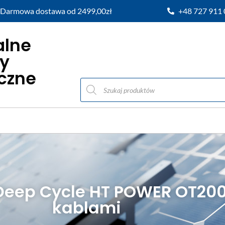
Darmowa dostawa od 2499,00zł
+48 727 911
alne
y
iczne
Deep Cycle HT POWER OT200
kablami