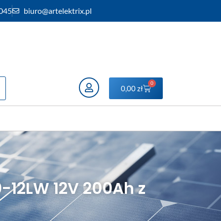
 045
biuro@artelektrix.pl
0
0,00
zł
-12LW 12V 200Ah z