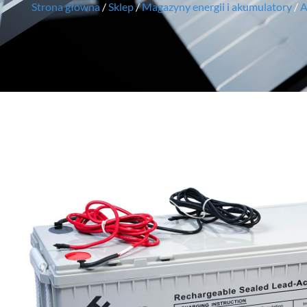
Strona główna
/
Sklep
/
Magazyny energii i akumulatory
/
A