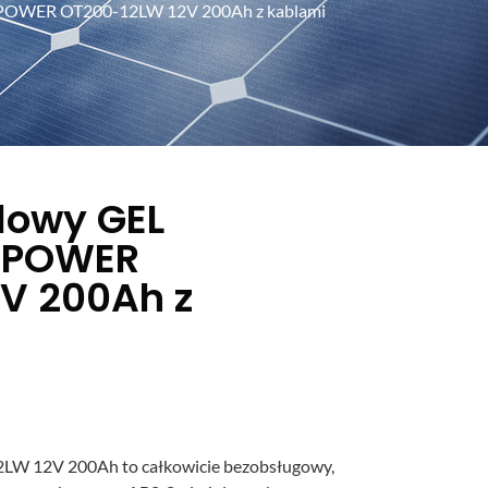
T POWER OT200-12LW 12V 200Ah z kablami
lowy GEL
T POWER
V 200Ah z
W 12V 200Ah to całkowicie bezobsługowy,