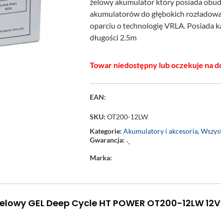
żelowy akumulator który posiada obu
akumulatorów do głębokich rozładow
oparciu o technologię VRLA. Posiada 
długości 2.5m
Towar niedostępny lub oczekuje na d
EAN:
SKU:
OT200-12LW
Kategorie:
Akumulatory i akcesoria
,
Wszyst
Gwarancja:
‘-
Marka:
żelowy GEL Deep Cycle HT POWER OT200-12LW 12V