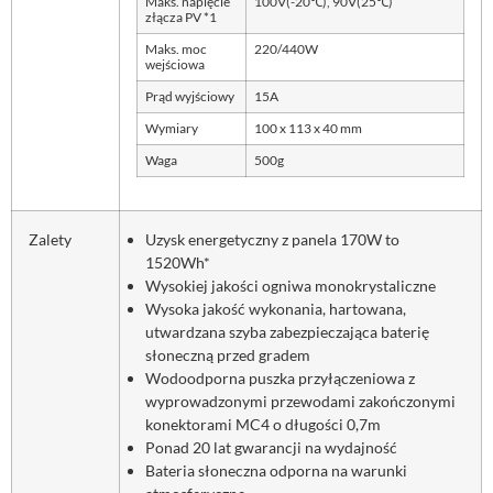
Maks. napięcie
100V(-20℃), 90V(25℃)
złącza PV *1
Maks. moc
220/440W
wejściowa
Prąd wyjściowy
15A
Wymiary
100 x 113 x 40 mm
Waga
500g
Zalety
Uzysk energetyczny z panela 170W to
1520Wh*
Wysokiej jakości ogniwa monokrystaliczne
Wysoka jakość wykonania, hartowana,
utwardzana szyba zabezpieczająca baterię
słoneczną przed gradem
Wodoodporna puszka przyłączeniowa z
wyprowadzonymi przewodami zakończonymi
konektorami MC4 o długości 0,7m
Ponad 20 lat gwarancji na wydajność
Bateria słoneczna odporna na warunki