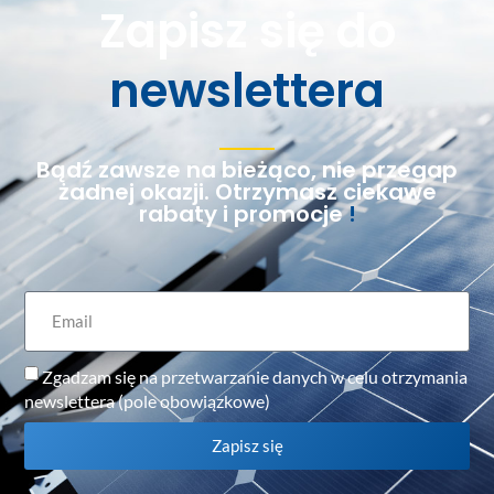
Zapisz się do
newslettera
Bądź zawsze na bieżąco, nie przegap
żadnej okazji. Otrzymasz ciekawe
rabaty i promocje
!
Zgadzam się na przetwarzanie danych w celu otrzymania
newslettera (pole obowiązkowe)
Zapisz się