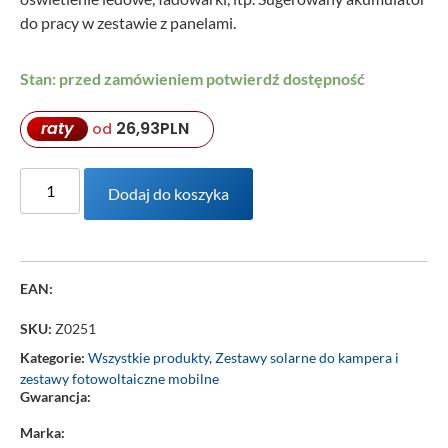
do pracy w zestawie z panelami.
Stan: przed zamówieniem potwierdź dostępność
raty
26,93
PLN
od
Dodaj do koszyka
EAN:
SKU:
Z0251
Kategorie:
Wszystkie produkty
,
Zestawy solarne do kampera i
zestawy fotowoltaiczne mobilne
Gwarancja:
Marka: