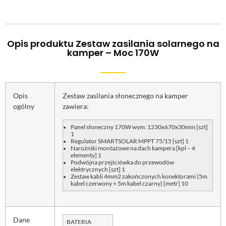
Opis produktu Zestaw zasilania solarnego na
kamper – Moc 170W
Opis
Zestaw zasilania słonecznego na kamper
ogólny
zawiera:
Panel słoneczny 170W wym: 1230x670x30mm [szt]
1
Regulator SMARTSOLAR MPPT 75/15 [szt] 1
Narożniki montażowe na dach kampera [kpl – 4
elementy] 1
Podwójna przejściówka do przewodów
elektrycznych [szt] 1
Zestaw kabli 4mm2 zakończonych konektorami (5m
kabel czerwony + 5m kabel czarny) [metr] 10
Dane
BATERIA