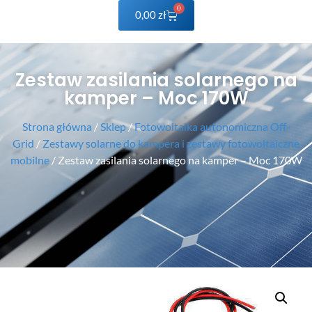
0
0,00
zł
Zestaw zasilania solarnego na
kamper – Moc 170W
Strona główna
/
Sklep
/
Fotowoltaika autonomiczna Off-
Grid
/
Zestawy solarne do kampera i zestawy fotowoltaiczne
mobilne
/ Zestaw zasilania solarnego na kamper – Moc 170W