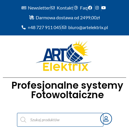
Newsletter
Kontakt
Faq
Darmowa dostawa od 2499,00zł
+48 727 911 045
biuro@artelektrix.pl
Profesjonalne systemy
Fotowoltaiczne