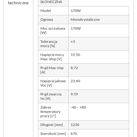
SŁONECZNA
techniczne
Model
170W
Ogniwa
Monokrystaliczne
Moc szczytowa
170W
[W]
Tolerancja
+3
mocy [%]
Napięcie mocy
19,50
Max: Vmp [V]
Prąd Max: Imp
8,72
[A]
Napięcie jałowe
23,40
Voc [V]
Prąd zwarcia:
9,59
Isc [A]
Zakres
-40 – +80
temperatury
pracy [c°]
Długość [mm]
1230
Szerokość [mm]
670