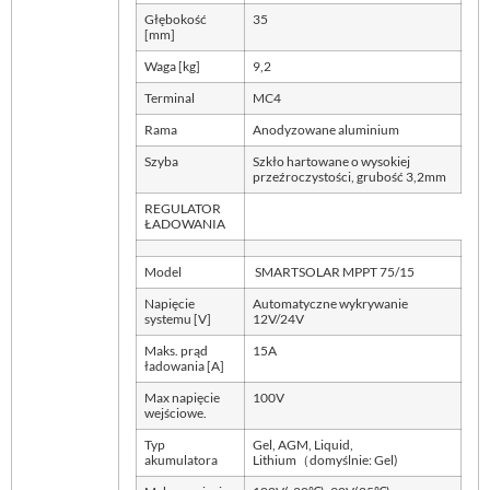
Głębokość
35
[mm]
Waga [kg]
9,2
Terminal
MC4
Rama
Anodyzowane aluminium
Szyba
Szkło hartowane o wysokiej
przeźroczystości, grubość 3,2mm
REGULATOR
ŁADOWANIA
Model
SMARTSOLAR MPPT 75/15
Napięcie
Automatyczne wykrywanie
systemu [V]
12V/24V
Maks. prąd
15A
ładowania [A]
Max napięcie
100V
wejściowe.
Typ
Gel, AGM, Liquid,
akumulatora
Lithium（domyślnie: Gel)