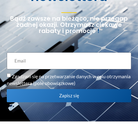
Bądź zawsze na bieżąco, nie przegap
żadnej okazji. Otrzymasz ciekawe
rabaty i promocje
!
Zgadzam się na przetwarzanie danych w celu otrzymania
newslettera (pole obowiązkowe)
Zapisz się