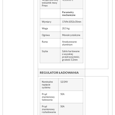
wskaźnik mocy
Pmax
Parametry
mechaniczne
Wymiary
1769x1052x35mm
Waga
20,5 kg
Ogniwa
Monokrystaliczne
Rama
Anodyzowane
aluminium
Szyba
Szkło hartowane
o wysokiej
przeźroczystości,
grubość 3,2mm
REGULATOR ŁADOWANIA
Nominalne
12/24V
napięcie
systemu
Prąd
50A
znamionowy
ładowania
Prąd
50A
znamionowy
rozładowania