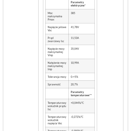
Parametry
elektryczne*
Moc
385
maksymalna
Pmax
Napięcie jałowe
41,78V
Voc
Prąd
11,53A
zwarciowy Isc
Napięcie mocy
35,04V
maksymalnej
Vmp
Natężenie mocy
10,99A
maksymalnej
Imp
Tolerancja mocy
0-+5%
Sprawność
20,7%
Parametry
temperaturowe**
◦
Temperaturowy
+0,044%/
C
wskaźnik prądu
Isc
◦
Temperaturowy
-0,272%/
C
wskaźnik
napięcia Voc
◦
Temperaturowy
-0,350%/
C