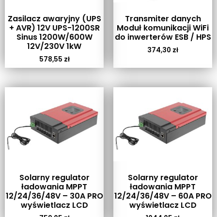
Zasilacz awaryjny (UPS
Transmiter danych
+ AVR) 12V UPS-1200SR
Moduł komunikacji WiFi
Sinus 1200W/600W
do inwerterów ESB / HPS
12V/230V 1kW
374,30
zł
578,55
zł
Solarny regulator
Solarny regulator
ładowania MPPT
ładowania MPPT
12/24/36/48V – 30A PRO
12/24/36/48V – 60A PRO
wyświetlacz LCD
wyświetlacz LCD