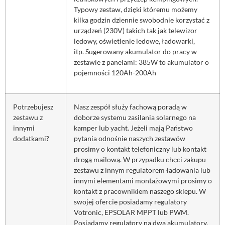
Typowy zestaw, dzięki któremu możemy
kilka godzin dziennie swobodnie korzystać z
urządzeń (230V) takich tak jak telewizor
ledowy, oświetlenie ledowe, ładowarki,
itp. Sugerowany akumulator do pracy w
zestawie z panelami: 385W to akumulator o
pojemności 120Ah-200Ah
Potrzebujesz
Nasz zespół służy fachową poradą w
zestawu z
doborze systemu zasilania solarnego na
innymi
kamper lub yacht. Jeżeli mają Państwo
dodatkami?
pytania odnośnie naszych zestawów
prosimy o kontakt telefoniczny lub kontakt
drogą mailową. W przypadku chęci zakupu
zestawu z innym regulatorem ładowania lub
innymi elementami montażowymi prosimy o
kontakt z pracownikiem naszego sklepu. W
swojej ofercie posiadamy regulatory
Votronic, EPSOLAR MPPT lub PWM.
Posiadamy regulatory na dwa akumulatory.