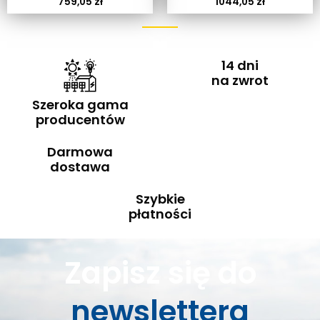
759,05
zł
1044,05
zł
14 dni
na zwrot
Szeroka gama
producentów
Darmowa
dostawa
Szybkie
płatności
Zapisz się do
newslettera