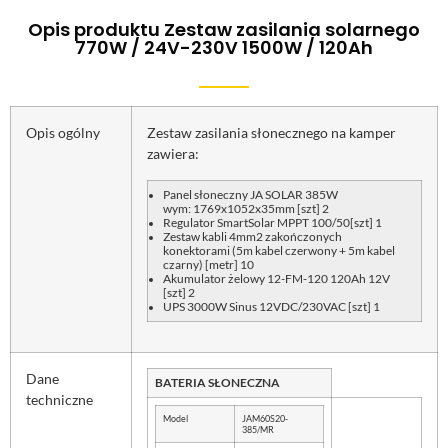
Opis produktu Zestaw zasilania solarnego
770W / 24V-230V 1500W / 120Ah
Opis ogólny
Zestaw zasilania słonecznego na kamper
zawiera:
Panel słoneczny JA SOLAR 385W
wym: 1769x1052x35mm [szt] 2
Regulator SmartSolar MPPT 100/50[szt] 1
Zestaw kabli 4mm2 zakończonych
konektorami (5m kabel czerwony + 5m kabel
czarny) [metr] 10
Akumulator żelowy 12-FM-120 120Ah 12V
[szt] 2
UPS 3000W Sinus 12VDC/230VAC [szt] 1
Dane
BATERIA SŁONECZNA
techniczne
Model
JAM60S20-
385/MR