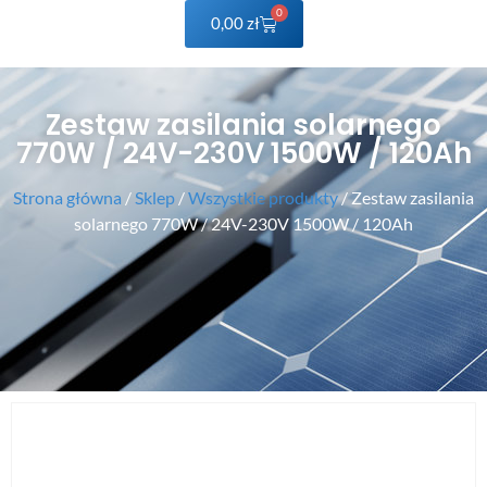
0
0,00
zł
Zestaw zasilania solarnego
770W / 24V-230V 1500W / 120Ah
Strona główna
/
Sklep
/
Wszystkie produkty
/ Zestaw zasilania
solarnego 770W / 24V-230V 1500W / 120Ah