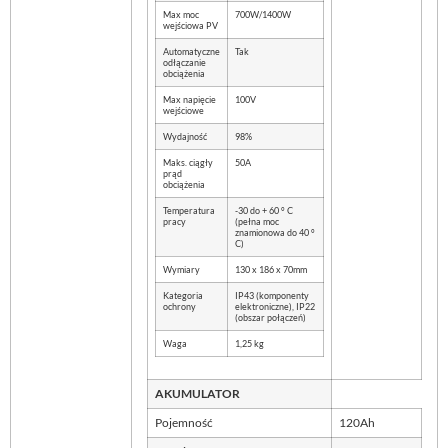
Max moc
700W/1400W
wejściowa PV
Automatyczne
Tak
odłączanie
obciążenia
Max napięcie
100V
wejściowe
Wydajność
98%
Maks. ciągły
50A
prąd
obciążenia
Temperatura
-30 do + 60 ° C
pracy
(pełna moc
znamionowa do 40 °
C)
Wymiary
130 x 186 x 70mm
Kategoria
IP43 (komponenty
ochrony
elektroniczne), IP22
(obszar połączeń)
Waga
1,25 kg
AKUMULATOR
Pojemność
120Ah