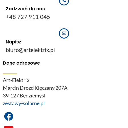
Zadzwoń do nas
+48 727 911 045
Napisz
biuro@artelektrix.pl
Dane adresowe
Art-Elektrix
Marcin Drozd Klęczany 207A
39-127 Będziemyśl
zestawy-solarne.pl