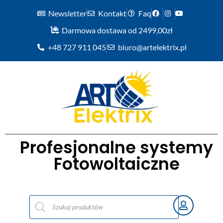
Newsletter
Kontakt
Faq
Darmowa dostawa od 2499,00zł
+48 727 911 045
biuro@artelektrix.pl
Profesjonalne systemy
Fotowoltaiczne