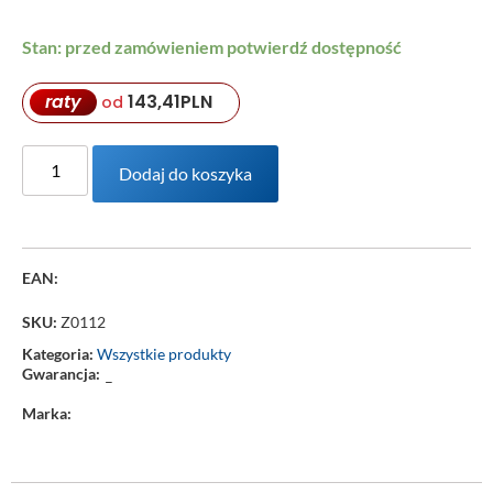
Stan: przed zamówieniem potwierdź dostępność
raty
143,41
PLN
od
Dodaj do koszyka
EAN:
SKU:
Z0112
Kategoria:
Wszystkie produkty
Gwarancja:
–
Marka: