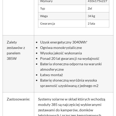
Wymiary
410x175x227
Typ
Żel
Waga
34 kg
Gwarancja
2 lata
Zalety
Uzysk energetyczny 3040Wh*
zestawów z
Ogniwa monokrystaliczne
panelem
Wysoka jakość wykonania
385W
Ponad 20 lat gwarancji na wydajność
Bateria słoneczna odporna na warunki
atmosferyczne
Łatwy montaż
Baterię słoneczną wyróżnia wysoka
sprawność uzyskiwaną z jednego m2
Zastosowanie:
Systemy solarne w skład których wchodzą
moduły 385 są najczęściej wybieranymi
zestawami do kamperów, domków
letniskowych i przyczep kempingowych.