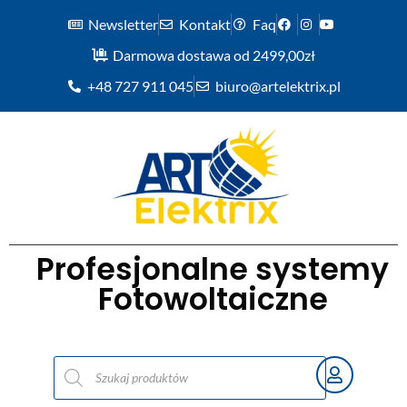
Newsletter
Kontakt
Faq
Darmowa dostawa od 2499,00zł
+48 727 911 045
biuro@artelektrix.pl
Profesjonalne systemy
Fotowoltaiczne