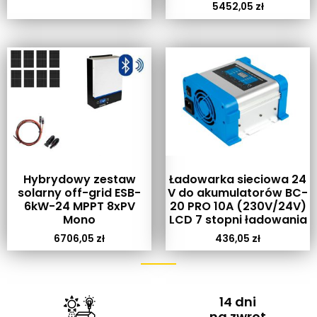
5452,05
zł
Hybrydowy zestaw
Ładowarka sieciowa 24
solarny off-grid ESB-
V do akumulatorów BC-
6kW-24 MPPT 8xPV
20 PRO 10A (230V/24V)
Mono
LCD 7 stopni ładowania
6706,05
zł
436,05
zł
14 dni
na zwrot