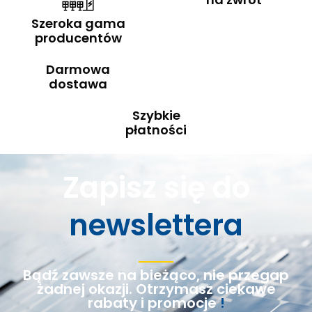
Szeroka gama
producentów
Darmowa
dostawa
Szybkie
płatności
Zapisz się do
newslettera
Bądź zawsze na bieżąco, nie przegap
żadnej okazji. Otrzymasz ciekawe
rabaty i promocje
!