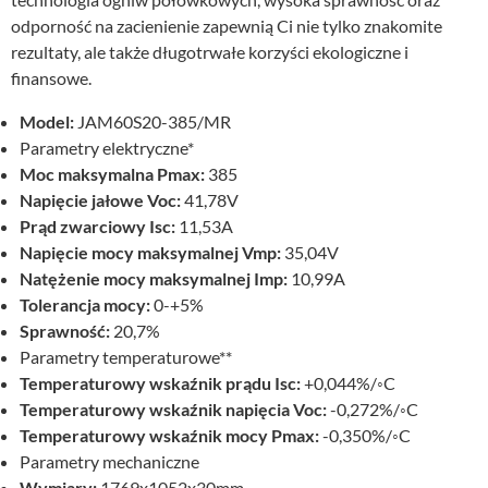
odporność na zacienienie zapewnią Ci nie tylko znakomite
rezultaty, ale także długotrwałe korzyści ekologiczne i
finansowe.
Model:
JAM60S20-385/MR
Parametry elektryczne*
Moc maksymalna Pmax:
385
Napięcie jałowe Voc:
41,78V
Prąd zwarciowy Isc:
11,53A
Napięcie mocy maksymalnej Vmp:
35,04V
Natężenie mocy maksymalnej Imp:
10,99A
Tolerancja mocy:
0-+5%
Sprawność:
20,7%
Parametry temperaturowe**
Temperaturowy wskaźnik prądu Isc:
+0,044%/◦C
Temperaturowy wskaźnik napięcia Voc:
-0,272%/◦C
Temperaturowy wskaźnik mocy Pmax:
-0,350%/◦C
Parametry mechaniczne
Wymiary:
1769x1052x30mm