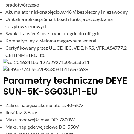
prądotwórczego
Akumulator niskonapięciowy 48 V, bezpieczny i niezawodny
Unikalna aplikacja Smart Load i funkcja oszczędzania
szczytów sieciowych
Szybki transfer 4 ms z trybu on-grid do off-grid
Kompatybilny z wieloma magazynami energii
Certyfikowany przez UL, CE, IEC, VDE, NRS, VFR, AS4777.2,
CEI i INMETRO itp.
Parametry techniczne DEYE
SUN-5K-SG03LP1-EU
Zakres napięcia akumulatora: 40~60V
Ilość faz: 3 Fazy
Maks. moc wejściowa DC: 7800W
Maks. napięcie wejściowe DC: 550V
Maks. moc wyjściowa AC: 6600W