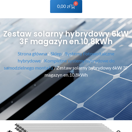
0
0,00
zł
Zestaw solarny hybrydowy 6kW
3F magazyn en.10,8kWh
Strona główna
/
Sklep
/
Systemy Fotowoltaiczne
hybrydowe
/
Kompletne systemy hybrydowe do
samodzielnego montażu
/ Zestaw solarny hybrydowy 6kW 3F
magazyn en.10,8kWh