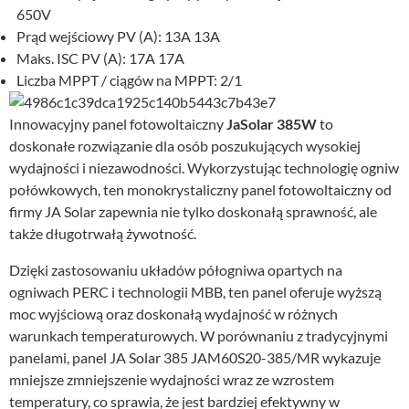
650V
Prąd wejściowy PV (A): 13A 13A
Maks. ISC PV (A): 17A 17A
Liczba MPPT / ciągów na MPPT: 2/1
Innowacyjny panel fotowoltaiczny
JaSolar 385W
to
doskonałe rozwiązanie dla osób poszukujących wysokiej
wydajności i niezawodności. Wykorzystując technologię ogniw
połówkowych, ten monokrystaliczny panel fotowoltaiczny od
firmy JA Solar zapewnia nie tylko doskonałą sprawność, ale
także długotrwałą żywotność.
Dzięki zastosowaniu układów półogniwa opartych na
ogniwach PERC i technologii MBB, ten panel oferuje wyższą
moc wyjściową oraz doskonałą wydajność w różnych
warunkach temperaturowych. W porównaniu z tradycyjnymi
panelami, panel JA Solar 385 JAM60S20-385/MR wykazuje
mniejsze zmniejszenie wydajności wraz ze wzrostem
temperatury, co sprawia, że jest bardziej efektywny w