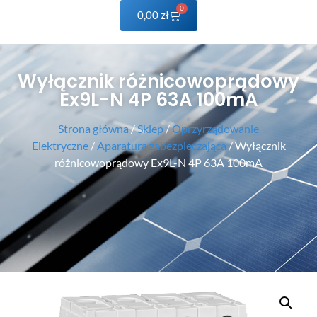
0
0,00
zł
Wyłącznik różnicowoprądowy
Ex9L-N 4P 63A 100mA
Strona główna
/
Sklep
/
Oprzyrządowanie
Elektryczne
/
Aparatura zabezpieczająca
/ Wyłącznik
różnicowoprądowy Ex9L-N 4P 63A 100mA