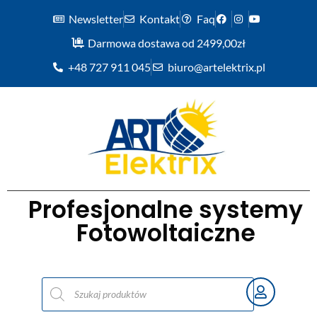
Newsletter
Kontakt
Faq
Darmowa dostawa od 2499,00zł
+48 727 911 045
biuro@artelektrix.pl
Profesjonalne systemy
Fotowoltaiczne