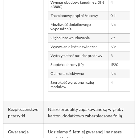
Wymiar obudowy (zgodnie z DIN
4
43880)
Znamionowy prąd różnicowy
0,1
Możliwość dodatkowego
Nie
wyposażenia
Głębokość wbudowania
79
Wyzwalanie krótkozwłoczne
Nie
Wytrzymałość na udar prądowy
3
Stopień ochrony (IP)
IP20
Ochrona selektywna
Nie
Szerokość wyrażona liczbą
4
modułów
Bezpieczeństwo
Nasze produkty zapakowane są w gruby
przesyłki
karton, dodatkowo zabezpieczone folią.
Gwarancja
Udzielamy 5-letniej gwarancji na nasze