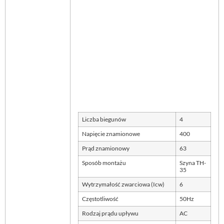
Liczba biegunów
4
Napięcie znamionowe
400
Prąd znamionowy
63
Sposób montażu
Szyna TH-
35
Wytrzymałość zwarciowa (Icw)
6
Częstotliwość
50Hz
Rodzaj prądu upływu
AC