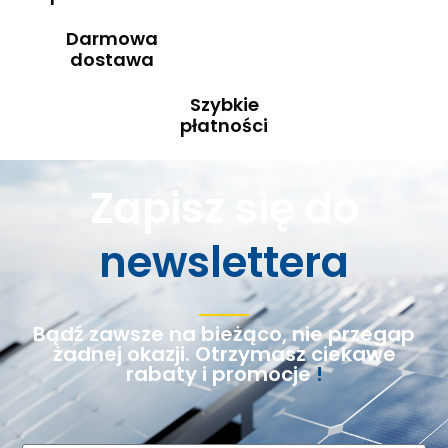
Darmowa
dostawa
Szybkie
płatności
Zapisz się do
newslettera
Bądź zawsze na bieżąco, nie przegap
żadnej okazji. Otrzymasz ciekawe
rabaty i promocje
!