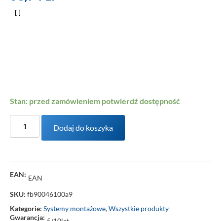
Stan: przed zamówieniem potwierdź dostępność
Dodaj do koszyka
EAN:
EAN
SKU:
fb90046100a9
Kategorie:
Systemy montażowe
,
Wszystkie produkty
Gwarancja:
5/10lat