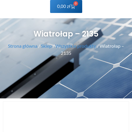
0
0,00
zł
Wiatrołap – 2135
Strona główna
/
Sklep
/
Wszystkie produkty
/ Wiatrołap –
2135