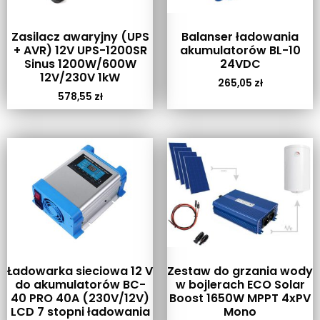
Zasilacz awaryjny (UPS
Balanser ładowania
+ AVR) 12V UPS-1200SR
akumulatorów BL-10
Sinus 1200W/600W
24VDC
12V/230V 1kW
265,05
zł
578,55
zł
Ładowarka sieciowa 12 V
Zestaw do grzania wody
do akumulatorów BC-
w bojlerach ECO Solar
40 PRO 40A (230V/12V)
Boost 1650W MPPT 4xPV
LCD 7 stopni ładowania
Mono