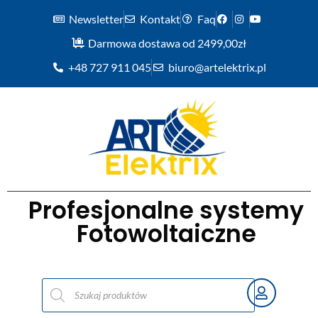
Newsletter
Kontakt
Faq
Darmowa dostawa od 2499,00zł
+48 727 911 045
biuro@artelektrix.pl
Profesjonalne systemy
Fotowoltaiczne