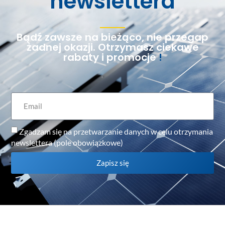
newslettera
Bądź zawsze na bieżąco, nie przegap
żadnej okazji. Otrzymasz ciekawe
rabaty i promocje
!
Zgadzam się na przetwarzanie danych w celu otrzymania
newslettera (pole obowiązkowe)
Zapisz się