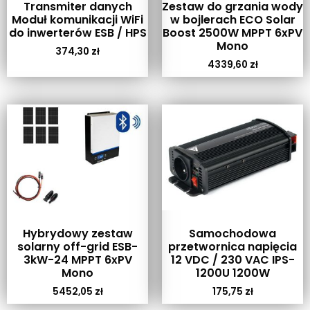
Transmiter danych
Zestaw do grzania wody
Moduł komunikacji WiFi
w bojlerach ECO Solar
do inwerterów ESB / HPS
Boost 2500W MPPT 6xPV
Mono
374,30
zł
4339,60
zł
Hybrydowy zestaw
Samochodowa
solarny off-grid ESB-
przetwornica napięcia
3kW-24 MPPT 6xPV
12 VDC / 230 VAC IPS-
Mono
1200U 1200W
5452,05
zł
175,75
zł