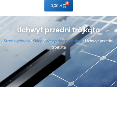
0
0,00
zł
Uchwyt przedni trójkąta
Strona główna
/
Sklep
/
Wszystkie produkty
/ Uchwyt przedni
trójkąta