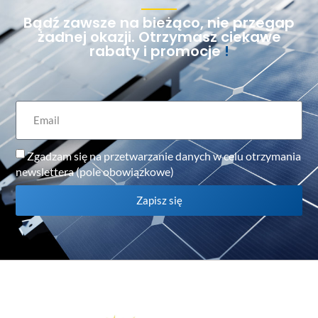
Bądź zawsze na bieżąco, nie przegap
żadnej okazji. Otrzymasz ciekawe
rabaty i promocje
!
Zgadzam się na przetwarzanie danych w celu otrzymania
newslettera (pole obowiązkowe)
Zapisz się