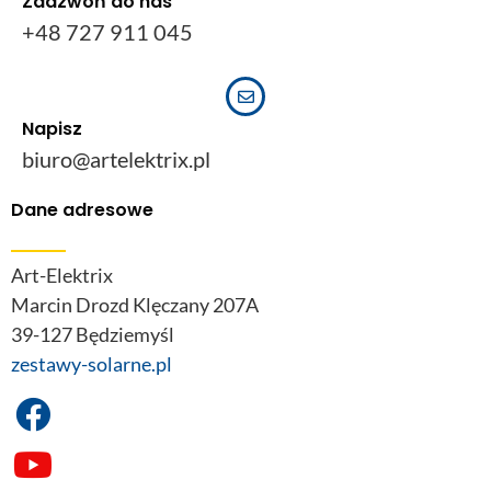
Zadzwoń do nas
+48 727 911 045
Napisz
biuro@artelektrix.pl
Dane adresowe
Art-Elektrix
Marcin Drozd Klęczany 207A
39-127 Będziemyśl
zestawy-solarne.pl