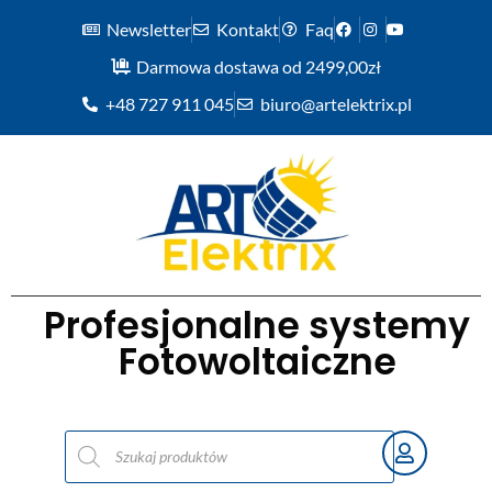
Newsletter
Kontakt
Faq
Darmowa dostawa od 2499,00zł
+48 727 911 045
biuro@artelektrix.pl
Profesjonalne systemy
Fotowoltaiczne