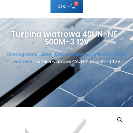
0
0,00
zł
Turbina wiatrowa 4SUN-NE-
500M-3 12V
Strona główna
/
Sklep
/
Oświetlenie
/
Oświetlenie solarne i
wiatrowe
/ Turbina wiatrowa 4SUN-NE-500M-3 12V