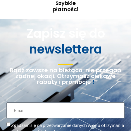
Szybkie
płatności
Zapisz się do
newslettera
Bądź zawsze na bieżąco, nie przegap
żadnej okazji. Otrzymasz ciekawe
rabaty i promocje
!
Zgadzam się na przetwarzanie danych w celu otrzymania