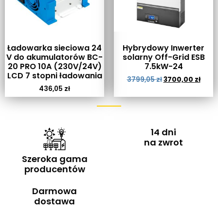
Ładowarka sieciowa 24
Hybrydowy Inwerter
V do akumulatorów BC-
solarny Off-Grid ESB
20 PRO 10A (230V/24V)
7.5kW-24
LCD 7 stopni ładowania
3799,05
zł
3700,00
zł
436,05
zł
14 dni
na zwrot
Szeroka gama
producentów
Darmowa
dostawa