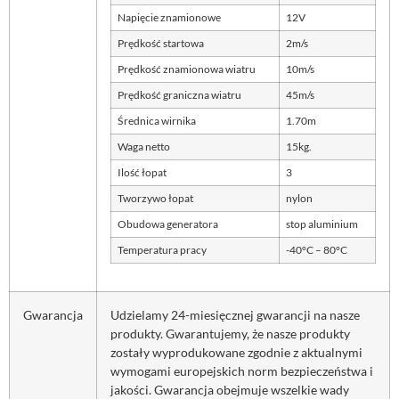
Napięcie znamionowe
12V
Prędkość startowa
2m/s
Prędkość znamionowa wiatru
10m/s
Prędkość graniczna wiatru
45m/s
Średnica wirnika
1.70m
Waga netto
15kg.
Ilość łopat
3
Tworzywo łopat
nylon
Obudowa generatora
stop aluminium
Temperatura pracy
-40°C – 80°C
Gwarancja
Udzielamy 24-miesięcznej gwarancji na nasze
produkty. Gwarantujemy, że nasze produkty
zostały wyprodukowane zgodnie z aktualnymi
wymogami europejskich norm bezpieczeństwa i
jakości. Gwarancja obejmuje wszelkie wady