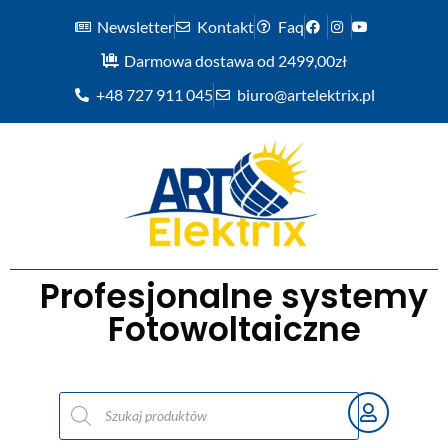
Newsletter
Kontakt
Faq
Darmowa dostawa od 2499,00zł
+48 727 911 045
biuro@artelektrix.pl
Profesjonalne systemy
Fotowoltaiczne